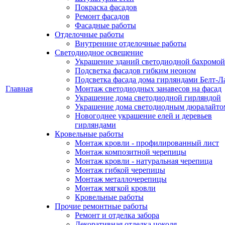
Покраска фасадов
Ремонт фасадов
Фасадные работы
Отделочные работы
Внутренние отделочные работы
Светодиодное освещение
Украшение зданий светодиодной бахромой
Подсветка фасадов гибким неоном
Подсветка фасада дома гирляндами Белт-Л
Главная
Монтаж светодиодных занавесов на фасад
Украшение дома светодиодной гирляндой
Украшение дома светодиодным дюралайто
Новогоднее украшение елей и деревьев
гирляндами
Кровельные работы
Монтаж кровли - профилированный лист
Монтаж композитной черепицы
Монтаж кровли - натуральная черепица
Монтаж гибкой черепицы
Монтаж металлочерепицы
Монтаж мягкой кровли
Кровельные работы
Прочие ремонтные работы
Ремонт и отделка забора
Декоративная отделка цоколя