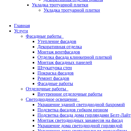
Укладка тротуарной плитки
Укладка тротуарной плитки
Главная
Услуги
Фасадные работы
Утепление фасадов
Декоративная отделка
Монтаж вентфасадов
Отделка фасада клинкерной плиткой
Монтаж фасадных панелей
Штукатурка стен
Покраска фасадов
Ремонт фасадов
Фасадные работы
Отделочные работы
Внутренние отделочные работы
Светодиодное освещение
Украшение зданий светодиодной бахромой
Подсветка фасадов гибким неоном
Подсветка фасада дома гирляндами Белт-Лайт
Монтаж светодиодных занавесов на фасад
Украшение дома светодиодной гирляндой
Украшение дома светодиодным дюралайтом