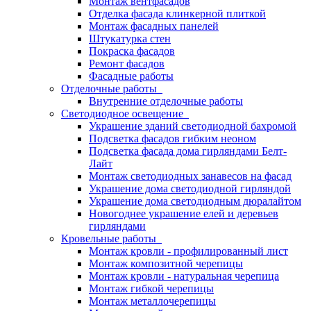
Монтаж вентфасадов
Отделка фасада клинкерной плиткой
Монтаж фасадных панелей
Штукатурка стен
Покраска фасадов
Ремонт фасадов
Фасадные работы
Отделочные работы
Внутренние отделочные работы
Светодиодное освещение
Украшение зданий светодиодной бахромой
Подсветка фасадов гибким неоном
Подсветка фасада дома гирляндами Белт-
Лайт
Монтаж светодиодных занавесов на фасад
Украшение дома светодиодной гирляндой
Украшение дома светодиодным дюралайтом
Новогоднее украшение елей и деревьев
гирляндами
Кровельные работы
Монтаж кровли - профилированный лист
Монтаж композитной черепицы
Монтаж кровли - натуральная черепица
Монтаж гибкой черепицы
Монтаж металлочерепицы