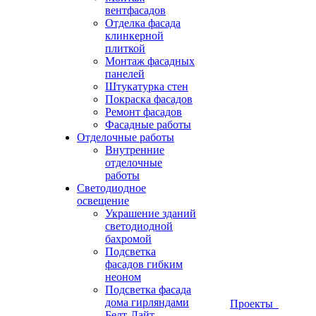
вентфасадов
Отделка фасада
клинкерной
плиткой
Монтаж фасадных
панелей
Штукатурка стен
Покраска фасадов
Ремонт фасадов
Фасадные работы
Отделочные работы
Внутренние
отделочные
работы
Светодиодное
освещение
Украшение зданий
светодиодной
бахромой
Подсветка
фасадов гибким
неоном
Подсветка фасада
дома гирляндами
Проекты
Белт-Лайт