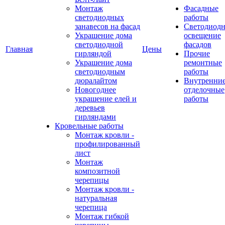
Монтаж
Фасадные
светодиодных
работы
занавесов на фасад
Светодиодн
Украшение дома
освещение
светодиодной
фасадов
Главная
Цены
гирляндой
Прочие
Украшение дома
ремонтные
светодиодным
работы
дюралайтом
Внутренни
Новогоднее
отделочные
украшение елей и
работы
деревьев
гирляндами
Кровельные работы
Монтаж кровли -
профилированный
лист
Монтаж
композитной
черепицы
Монтаж кровли -
натуральная
черепица
Монтаж гибкой