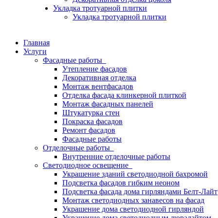
Укладка тротуарной плитки
Укладка тротуарной плитки
Главная
Услуги
Фасадные работы
Утепление фасадов
Декоративная отделка
Монтаж вентфасадов
Отделка фасада клинкерной плиткой
Монтаж фасадных панелей
Штукатурка стен
Покраска фасадов
Ремонт фасадов
Фасадные работы
Отделочные работы
Внутренние отделочные работы
Светодиодное освещение
Украшение зданий светодиодной бахромой
Подсветка фасадов гибким неоном
Подсветка фасада дома гирляндами Белт-Лайт
Монтаж светодиодных занавесов на фасад
Украшение дома светодиодной гирляндой
Украшение дома светодиодным дюралайтом