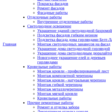
Покраска фасадов
Ремонт фасадов
Фасадные работы
Отделочные работы
Внутренние отделочные работы
Светодиодное освещение
Украшение зданий светодиодной бахромой
Подсветка фасадов гибким неоном
Подсветка фасада дома гирляндами Белт-Л
Главная
Монтаж светодиодных занавесов на фасад
Украшение дома светодиодной гирляндой
Украшение дома светодиодным дюралайто
Новогоднее украшение елей и деревьев
гирляндами
Кровельные работы
Монтаж кровли - профилированный лист
Монтаж композитной черепицы
Монтаж кровли - натуральная черепица
Монтаж гибкой черепицы
Монтаж металлочерепицы
Монтаж мягкой кровли
Кровельные работы
Прочие ремонтные работы
Ремонт и отделка забора
Декоративная отделка цоколя