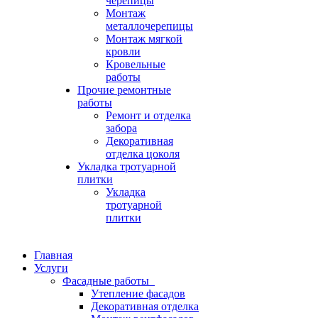
черепицы
Монтаж
металлочерепицы
Монтаж мягкой
кровли
Кровельные
работы
Прочие ремонтные
работы
Ремонт и отделка
забора
Декоративная
отделка цоколя
Укладка тротуарной
плитки
Укладка
тротуарной
плитки
Главная
Услуги
Фасадные работы
Утепление фасадов
Декоративная отделка