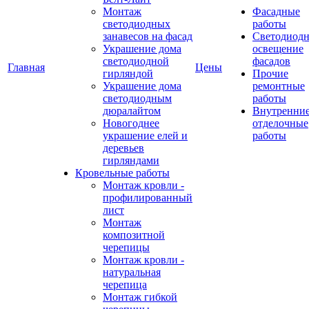
Монтаж
Фасадные
светодиодных
работы
занавесов на фасад
Светодиодн
Украшение дома
освещение
светодиодной
фасадов
Главная
Цены
гирляндой
Прочие
Украшение дома
ремонтные
светодиодным
работы
дюралайтом
Внутренни
Новогоднее
отделочные
украшение елей и
работы
деревьев
гирляндами
Кровельные работы
Монтаж кровли -
профилированный
лист
Монтаж
композитной
черепицы
Монтаж кровли -
натуральная
черепица
Монтаж гибкой