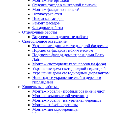
Монтаж вентфасадов
Отделка фасада клинкерной плиткой
Монтаж фасадных панелей
Штукатурка стен
Покраска фасадов
Ремонт фасадов
Фасадные работы
Отделочные работы
Внутренние отделочные работы
Светодиодное освещение
Украшение зданий светодиодной бахромой
Подсветка фасадов гибким неоном
Подсветка фасада дома гирляндами Белт-
Лайт
Монтаж светодиодных занавесов на фасад
Украшение дома светодиодной гирляндой
Украшение дома светодиодным дюралайтом
Новогоднее украшение елей и деревьев
гирляндами
Кровельные работы
Монтаж кровли - профилированный лист
Монтаж композитной черепицы
Монтаж кровли - натуральная черепица
Монтаж гибкой черепицы
Монтаж металлочерепицы