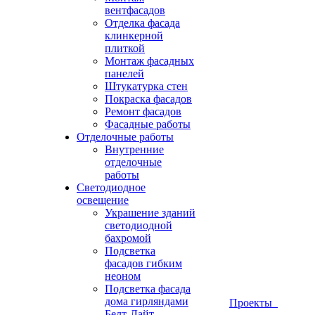
вентфасадов
Отделка фасада
клинкерной
плиткой
Монтаж фасадных
панелей
Штукатурка стен
Покраска фасадов
Ремонт фасадов
Фасадные работы
Отделочные работы
Внутренние
отделочные
работы
Светодиодное
освещение
Украшение зданий
светодиодной
бахромой
Подсветка
фасадов гибким
неоном
Подсветка фасада
дома гирляндами
Проекты
Белт-Лайт