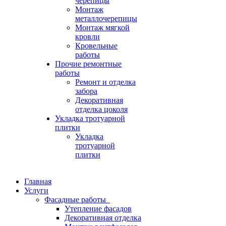
черепицы
Монтаж
металлочерепицы
Монтаж мягкой
кровли
Кровельные
работы
Прочие ремонтные
работы
Ремонт и отделка
забора
Декоративная
отделка цоколя
Укладка тротуарной
плитки
Укладка
тротуарной
плитки
Главная
Услуги
Фасадные работы
Утепление фасадов
Декоративная отделка