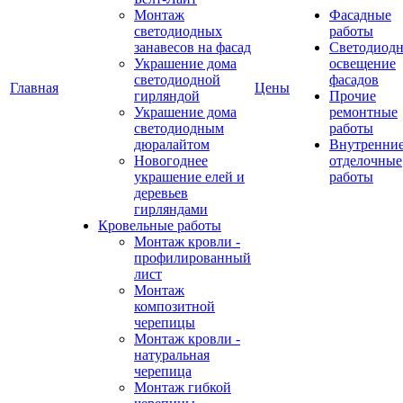
Монтаж
Фасадные
светодиодных
работы
занавесов на фасад
Светодиодн
Украшение дома
освещение
светодиодной
фасадов
Главная
Цены
гирляндой
Прочие
Украшение дома
ремонтные
светодиодным
работы
дюралайтом
Внутренни
Новогоднее
отделочные
украшение елей и
работы
деревьев
гирляндами
Кровельные работы
Монтаж кровли -
профилированный
лист
Монтаж
композитной
черепицы
Монтаж кровли -
натуральная
черепица
Монтаж гибкой