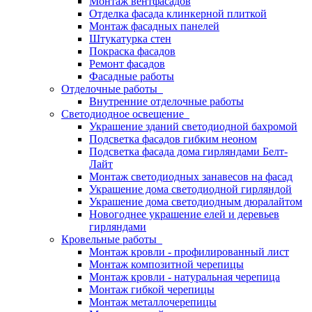
Монтаж вентфасадов
Отделка фасада клинкерной плиткой
Монтаж фасадных панелей
Штукатурка стен
Покраска фасадов
Ремонт фасадов
Фасадные работы
Отделочные работы
Внутренние отделочные работы
Светодиодное освещение
Украшение зданий светодиодной бахромой
Подсветка фасадов гибким неоном
Подсветка фасада дома гирляндами Белт-
Лайт
Монтаж светодиодных занавесов на фасад
Украшение дома светодиодной гирляндой
Украшение дома светодиодным дюралайтом
Новогоднее украшение елей и деревьев
гирляндами
Кровельные работы
Монтаж кровли - профилированный лист
Монтаж композитной черепицы
Монтаж кровли - натуральная черепица
Монтаж гибкой черепицы
Монтаж металлочерепицы