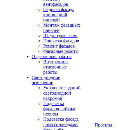
вентфасадов
Отделка фасада
клинкерной
плиткой
Монтаж фасадных
панелей
Штукатурка стен
Покраска фасадов
Ремонт фасадов
Фасадные работы
Отделочные работы
Внутренние
отделочные
работы
Светодиодное
освещение
Украшение зданий
светодиодной
бахромой
Подсветка
фасадов гибким
неоном
Подсветка фасада
дома гирляндами
Проекты
Белт-Лайт