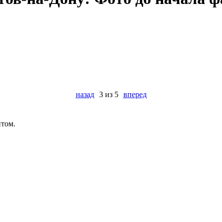
назад
3 из 5
вперед
нтом.