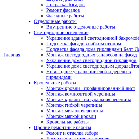
Покраска фасадов
Ремонт фасадов
Фасадные работы
Отделочные работы
Внутренние отделочные работы
Светодиодное освещение
Украшение зданий светодиодной бахромой
Подсветка фасадов гибким неоном
Подсветка фасада дома гирляндами Белт-Л
Главная
Монтаж светодиодных занавесов на фасад
Украшение дома светодиодной гирляндой
Украшение дома светодиодным дюралайто
Новогоднее украшение елей и деревьев
гирляндами
Кровельные работы
Монтаж кровли - профилированный лист
Монтаж композитной черепицы
Монтаж кровли - натуральная черепица
Монтаж гибкой черепицы
Монтаж металлочерепицы
Монтаж мягкой кровли
Кровельные работы
Прочие ремонтные работы
Ремонт и отделка забора
Декоративная отделка цоколя