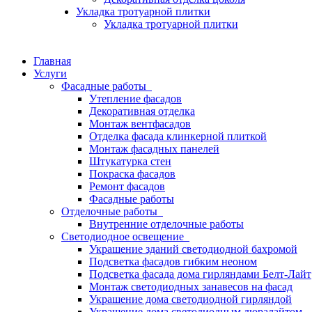
Укладка тротуарной плитки
Укладка тротуарной плитки
Главная
Услуги
Фасадные работы
Утепление фасадов
Декоративная отделка
Монтаж вентфасадов
Отделка фасада клинкерной плиткой
Монтаж фасадных панелей
Штукатурка стен
Покраска фасадов
Ремонт фасадов
Фасадные работы
Отделочные работы
Внутренние отделочные работы
Светодиодное освещение
Украшение зданий светодиодной бахромой
Подсветка фасадов гибким неоном
Подсветка фасада дома гирляндами Белт-Лайт
Монтаж светодиодных занавесов на фасад
Украшение дома светодиодной гирляндой
Украшение дома светодиодным дюралайтом