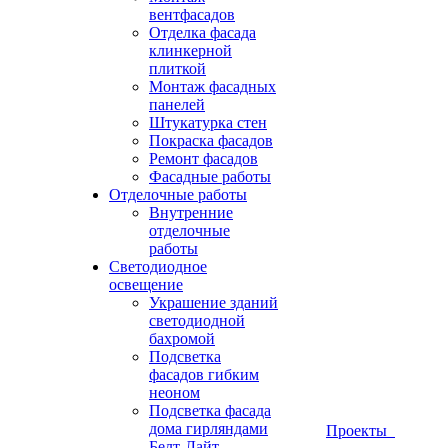
вентфасадов
Отделка фасада
клинкерной
плиткой
Монтаж фасадных
панелей
Штукатурка стен
Покраска фасадов
Ремонт фасадов
Фасадные работы
Отделочные работы
Внутренние
отделочные
работы
Светодиодное
освещение
Украшение зданий
светодиодной
бахромой
Подсветка
фасадов гибким
неоном
Подсветка фасада
дома гирляндами
Проекты
Белт-Лайт