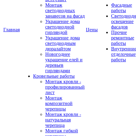
Монтаж
Фасадные
светодиодных
работы
занавесов на фасад
Светодиодн
Украшение дома
освещение
светодиодной
фасадов
Главная
Цены
гирляндой
Прочие
Украшение дома
ремонтные
светодиодным
работы
дюралайтом
Внутренни
Новогоднее
отделочные
украшение елей и
работы
деревьев
гирляндами
Кровельные работы
Монтаж кровли -
профилированный
лист
Монтаж
композитной
черепицы
Монтаж кровли -
натуральная
черепица
Монтаж гибкой