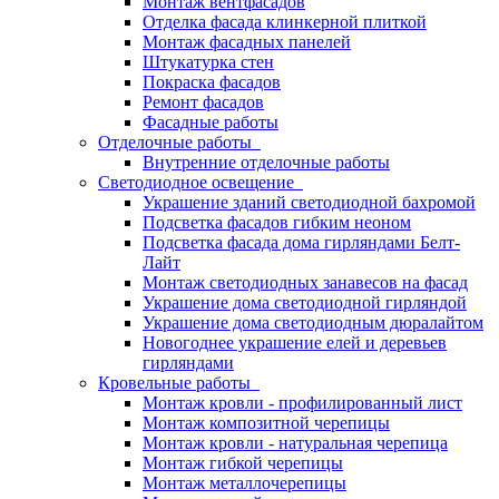
Монтаж вентфасадов
Отделка фасада клинкерной плиткой
Монтаж фасадных панелей
Штукатурка стен
Покраска фасадов
Ремонт фасадов
Фасадные работы
Отделочные работы
Внутренние отделочные работы
Светодиодное освещение
Украшение зданий светодиодной бахромой
Подсветка фасадов гибким неоном
Подсветка фасада дома гирляндами Белт-
Лайт
Монтаж светодиодных занавесов на фасад
Украшение дома светодиодной гирляндой
Украшение дома светодиодным дюралайтом
Новогоднее украшение елей и деревьев
гирляндами
Кровельные работы
Монтаж кровли - профилированный лист
Монтаж композитной черепицы
Монтаж кровли - натуральная черепица
Монтаж гибкой черепицы
Монтаж металлочерепицы