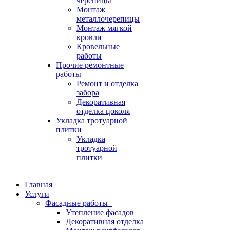
черепицы
Монтаж
металлочерепицы
Монтаж мягкой
кровли
Кровельные
работы
Прочие ремонтные
работы
Ремонт и отделка
забора
Декоративная
отделка цоколя
Укладка тротуарной
плитки
Укладка
тротуарной
плитки
Главная
Услуги
Фасадные работы
Утепление фасадов
Декоративная отделка