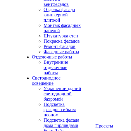
вентфасадов
Отделка фасада
клинкерной
плиткой
Монтаж фасадных
панелей
Штукатурка стен
Покраска фасадов
Ремонт фасадов
Фасадные работы
Отделочные работы
Внутренние
отделочные
работы
Светодиодное
освещение
Украшение зданий
светодиодной
бахромой
Подсветка
фасадов гибким
неоном
Подсветка фасада
дома гирляндами
Проекты
Белт-Лайт