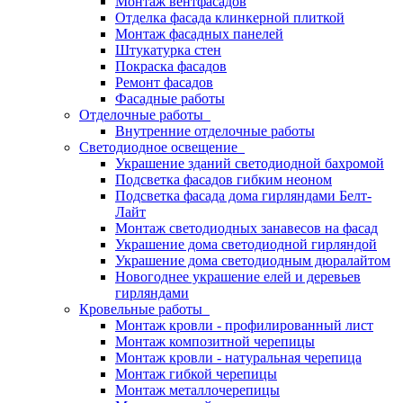
Монтаж вентфасадов
Отделка фасада клинкерной плиткой
Монтаж фасадных панелей
Штукатурка стен
Покраска фасадов
Ремонт фасадов
Фасадные работы
Отделочные работы
Внутренние отделочные работы
Светодиодное освещение
Украшение зданий светодиодной бахромой
Подсветка фасадов гибким неоном
Подсветка фасада дома гирляндами Белт-
Лайт
Монтаж светодиодных занавесов на фасад
Украшение дома светодиодной гирляндой
Украшение дома светодиодным дюралайтом
Новогоднее украшение елей и деревьев
гирляндами
Кровельные работы
Монтаж кровли - профилированный лист
Монтаж композитной черепицы
Монтаж кровли - натуральная черепица
Монтаж гибкой черепицы
Монтаж металлочерепицы