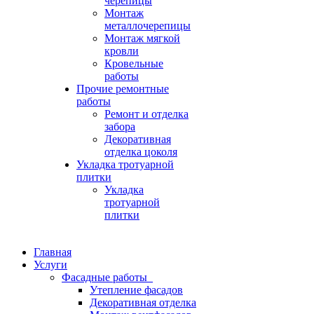
черепицы
Монтаж
металлочерепицы
Монтаж мягкой
кровли
Кровельные
работы
Прочие ремонтные
работы
Ремонт и отделка
забора
Декоративная
отделка цоколя
Укладка тротуарной
плитки
Укладка
тротуарной
плитки
Главная
Услуги
Фасадные работы
Утепление фасадов
Декоративная отделка