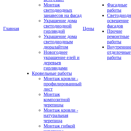
Монтаж
Фасадные
светодиодных
работы
занавесов на фасад
Светодиодн
Украшение дома
освещение
светодиодной
фасадов
Главная
Цены
гирляндой
Прочие
Украшение дома
ремонтные
светодиодным
работы
дюралайтом
Внутренни
Новогоднее
отделочные
украшение елей и
работы
деревьев
гирляндами
Кровельные работы
Монтаж кровли -
профилированный
лист
Монтаж
композитной
черепицы
Монтаж кровли -
натуральная
черепица
Монтаж гибкой