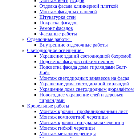
Монтаж вентфасадов
Отделка фасада клинкерной плиткой
Монтаж фасадных панелей
Штукатурка стен
Покраска фасадов
Ремонт фасадов
Фасадные работы
Отделочные работы
Внутренние отделочные работы
Светодиодное освещение
Украшение зданий светодиодной бахромой
Подсветка фасадов гибким неоном
Подсветка фасада дома гирляндами Белт-
Лайт
Монтаж светодиодных занавесов на фасад
Украшение дома светодиодной гирляндой
Украшение дома светодиодным дюралайтом
Новогоднее украшение елей и деревьев
гирляндами
Кровельные работы
Монтаж кровли - профилированный лист
Монтаж композитной черепицы
Монтаж кровли - натуральная черепица
Монтаж гибкой черепицы
Монтаж металлочерепицы