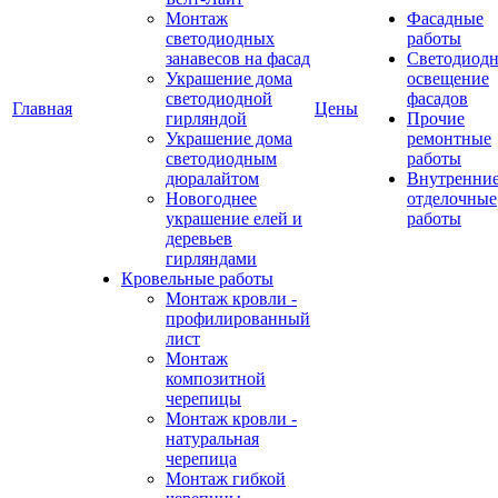
Монтаж
Фасадные
светодиодных
работы
занавесов на фасад
Светодиодн
Украшение дома
освещение
светодиодной
фасадов
Главная
Цены
гирляндой
Прочие
Украшение дома
ремонтные
светодиодным
работы
дюралайтом
Внутренни
Новогоднее
отделочные
украшение елей и
работы
деревьев
гирляндами
Кровельные работы
Монтаж кровли -
профилированный
лист
Монтаж
композитной
черепицы
Монтаж кровли -
натуральная
черепица
Монтаж гибкой