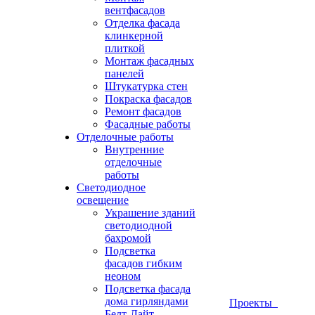
вентфасадов
Отделка фасада
клинкерной
плиткой
Монтаж фасадных
панелей
Штукатурка стен
Покраска фасадов
Ремонт фасадов
Фасадные работы
Отделочные работы
Внутренние
отделочные
работы
Светодиодное
освещение
Украшение зданий
светодиодной
бахромой
Подсветка
фасадов гибким
неоном
Подсветка фасада
дома гирляндами
Проекты
Белт-Лайт