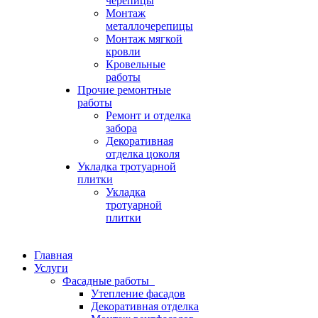
черепицы
Монтаж
металлочерепицы
Монтаж мягкой
кровли
Кровельные
работы
Прочие ремонтные
работы
Ремонт и отделка
забора
Декоративная
отделка цоколя
Укладка тротуарной
плитки
Укладка
тротуарной
плитки
Главная
Услуги
Фасадные работы
Утепление фасадов
Декоративная отделка