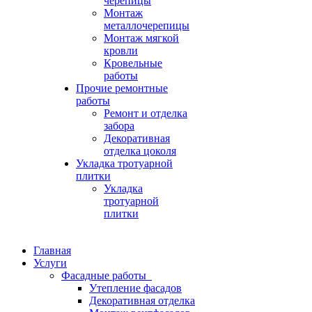
черепицы
Монтаж
металлочерепицы
Монтаж мягкой
кровли
Кровельные
работы
Прочие ремонтные
работы
Ремонт и отделка
забора
Декоративная
отделка цоколя
Укладка тротуарной
плитки
Укладка
тротуарной
плитки
Главная
Услуги
Фасадные работы
Утепление фасадов
Декоративная отделка