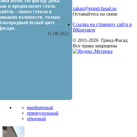
типа шуба. По фасаду дома,
как и предполагает стиль
zakaz@grand-fasad.su
хайтек – много стекла и
Оставайтесь на связи
никаких излишеств, только
благородный белый цвет
Ссылка на страницу сайта в
фасада.
ВКонтакте
11.08.2021
© 2011-2026 Гранд-Фасад
Все права защищены
квадратный
прямоугольный
обычный