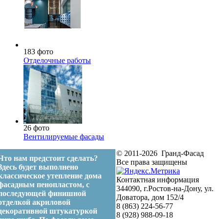
183 фото
Отделочные работы
26 фото
Вентилируемые фасады
© 2011-2026 Гранд-Фасад
Что нам предстоит сделать?
Все права защищены
Здесь будет выполнено
классическое утепление дома
Контактная информация
фасадным пенопластом, с
344090, г.Ростов-на-Дону, ул.
последующей финишной
Доватора, дом 152/4
отделкой акриловой
8 (863) 224-56-77
декоративной штукатуркой
8 (928) 988-09-18