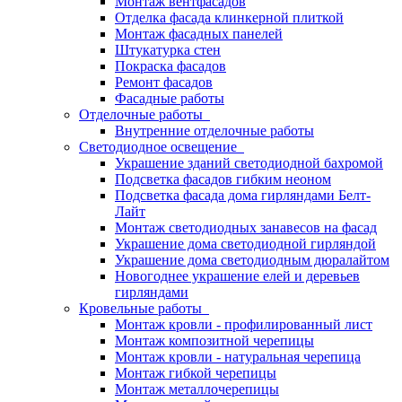
Монтаж вентфасадов
Отделка фасада клинкерной плиткой
Монтаж фасадных панелей
Штукатурка стен
Покраска фасадов
Ремонт фасадов
Фасадные работы
Отделочные работы
Внутренние отделочные работы
Светодиодное освещение
Украшение зданий светодиодной бахромой
Подсветка фасадов гибким неоном
Подсветка фасада дома гирляндами Белт-
Лайт
Монтаж светодиодных занавесов на фасад
Украшение дома светодиодной гирляндой
Украшение дома светодиодным дюралайтом
Новогоднее украшение елей и деревьев
гирляндами
Кровельные работы
Монтаж кровли - профилированный лист
Монтаж композитной черепицы
Монтаж кровли - натуральная черепица
Монтаж гибкой черепицы
Монтаж металлочерепицы