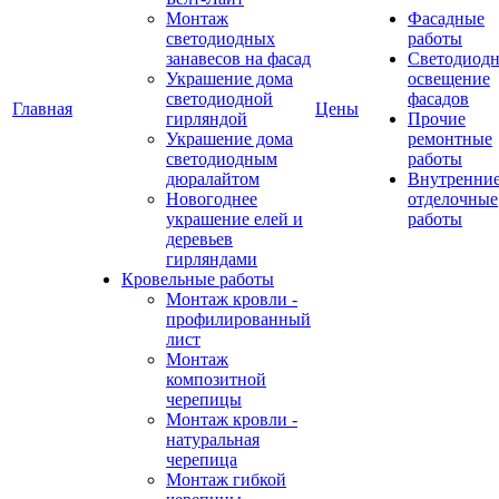
Монтаж
Фасадные
светодиодных
работы
занавесов на фасад
Светодиодн
Украшение дома
освещение
светодиодной
фасадов
Главная
Цены
гирляндой
Прочие
Украшение дома
ремонтные
светодиодным
работы
дюралайтом
Внутренни
Новогоднее
отделочные
украшение елей и
работы
деревьев
гирляндами
Кровельные работы
Монтаж кровли -
профилированный
лист
Монтаж
композитной
черепицы
Монтаж кровли -
натуральная
черепица
Монтаж гибкой