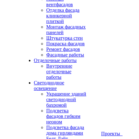
вентфасадов
Отделка фасада
клинкерной
плиткой
Монтаж фасадных
панелей
Штукатурка стен
Покраска фасадов
Ремонт фасадов
Фасадные работы
Отделочные работы
Внутренние
отделочные
работы
Светодиодное
освещение
Украшение зданий
светодиодной
бахромой
Подсветка
фасадов гибким
неоном
Подсветка фасада
дома гирляндами
Проекты
Белт-Лайт