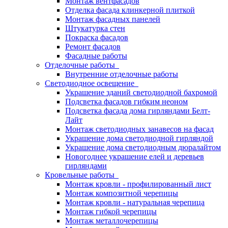
Монтаж вентфасадов
Отделка фасада клинкерной плиткой
Монтаж фасадных панелей
Штукатурка стен
Покраска фасадов
Ремонт фасадов
Фасадные работы
Отделочные работы
Внутренние отделочные работы
Светодиодное освещение
Украшение зданий светодиодной бахромой
Подсветка фасадов гибким неоном
Подсветка фасада дома гирляндами Белт-
Лайт
Монтаж светодиодных занавесов на фасад
Украшение дома светодиодной гирляндой
Украшение дома светодиодным дюралайтом
Новогоднее украшение елей и деревьев
гирляндами
Кровельные работы
Монтаж кровли - профилированный лист
Монтаж композитной черепицы
Монтаж кровли - натуральная черепица
Монтаж гибкой черепицы
Монтаж металлочерепицы