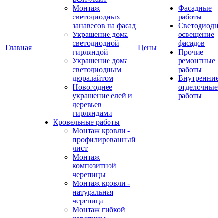
Монтаж
Фасадные
светодиодных
работы
занавесов на фасад
Светодиодн
Украшение дома
освещение
светодиодной
фасадов
Главная
Цены
гирляндой
Прочие
Украшение дома
ремонтные
светодиодным
работы
дюралайтом
Внутренни
Новогоднее
отделочные
украшение елей и
работы
деревьев
гирляндами
Кровельные работы
Монтаж кровли -
профилированный
лист
Монтаж
композитной
черепицы
Монтаж кровли -
натуральная
черепица
Монтаж гибкой