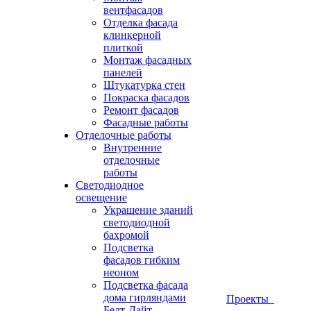
вентфасадов
Отделка фасада
клинкерной
плиткой
Монтаж фасадных
панелей
Штукатурка стен
Покраска фасадов
Ремонт фасадов
Фасадные работы
Отделочные работы
Внутренние
отделочные
работы
Светодиодное
освещение
Украшение зданий
светодиодной
бахромой
Подсветка
фасадов гибким
неоном
Подсветка фасада
дома гирляндами
Проекты
Белт-Лайт