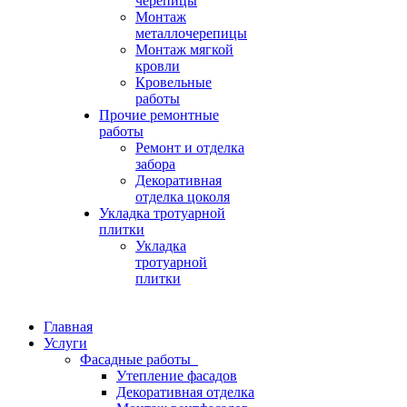
черепицы
Монтаж
металлочерепицы
Монтаж мягкой
кровли
Кровельные
работы
Прочие ремонтные
работы
Ремонт и отделка
забора
Декоративная
отделка цоколя
Укладка тротуарной
плитки
Укладка
тротуарной
плитки
Главная
Услуги
Фасадные работы
Утепление фасадов
Декоративная отделка