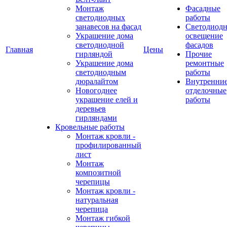
Монтаж
Фасадные
светодиодных
работы
занавесов на фасад
Светодиодн
Украшение дома
освещение
светодиодной
фасадов
Главная
Цены
гирляндой
Прочие
Украшение дома
ремонтные
светодиодным
работы
дюралайтом
Внутренни
Новогоднее
отделочные
украшение елей и
работы
деревьев
гирляндами
Кровельные работы
Монтаж кровли -
профилированный
лист
Монтаж
композитной
черепицы
Монтаж кровли -
натуральная
черепица
Монтаж гибкой