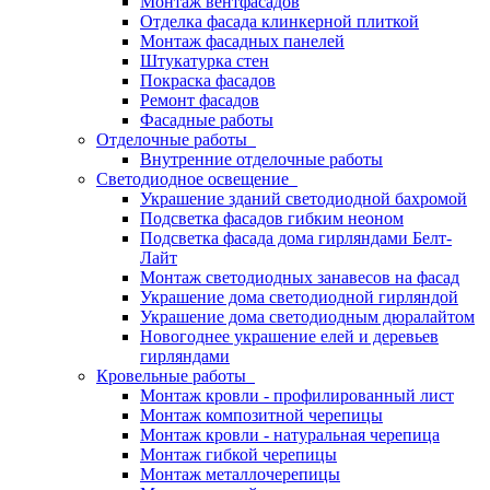
Монтаж вентфасадов
Отделка фасада клинкерной плиткой
Монтаж фасадных панелей
Штукатурка стен
Покраска фасадов
Ремонт фасадов
Фасадные работы
Отделочные работы
Внутренние отделочные работы
Светодиодное освещение
Украшение зданий светодиодной бахромой
Подсветка фасадов гибким неоном
Подсветка фасада дома гирляндами Белт-
Лайт
Монтаж светодиодных занавесов на фасад
Украшение дома светодиодной гирляндой
Украшение дома светодиодным дюралайтом
Новогоднее украшение елей и деревьев
гирляндами
Кровельные работы
Монтаж кровли - профилированный лист
Монтаж композитной черепицы
Монтаж кровли - натуральная черепица
Монтаж гибкой черепицы
Монтаж металлочерепицы