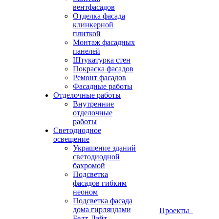
вентфасадов
Отделка фасада
клинкерной
плиткой
Монтаж фасадных
панелей
Штукатурка стен
Покраска фасадов
Ремонт фасадов
Фасадные работы
Отделочные работы
Внутренние
отделочные
работы
Светодиодное
освещение
Украшение зданий
светодиодной
бахромой
Подсветка
фасадов гибким
неоном
Подсветка фасада
дома гирляндами
Проекты
Белт-Лайт