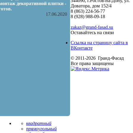
344090, г.Ростов-на-Дону, ул.
монтаж декоративной плитки -
Доватора, дом 152/4
готов.
8 (863) 224-56-77
17.06.2020
8 (928) 988-09-18
zakaz@grand-fasad.su
Оставайтесь на связи
Ссылка на страницу сайта в
ВКонтакте
© 2011-2026 Гранд-Фасад
Все права защищены
квадратный
прямоугольный