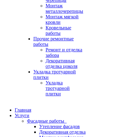
черепицы
Монтаж
металлочерепицы
Монтаж мягкой
кровли
Кровельные
работы
Прочие ремонтные
работы
Ремонт и отделка
забора
Декоративная
отделка цоколя
Укладка тротуарной
плитки
Укладка
тротуарной
плитки
Главная
Услуги
Фасадные работы
Утепление фасадов
Декоративная отделка