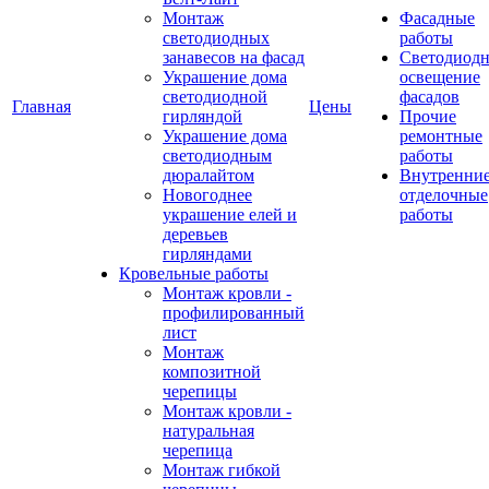
Монтаж
Фасадные
светодиодных
работы
занавесов на фасад
Светодиодн
Украшение дома
освещение
светодиодной
фасадов
Главная
Цены
гирляндой
Прочие
Украшение дома
ремонтные
светодиодным
работы
дюралайтом
Внутренни
Новогоднее
отделочные
украшение елей и
работы
деревьев
гирляндами
Кровельные работы
Монтаж кровли -
профилированный
лист
Монтаж
композитной
черепицы
Монтаж кровли -
натуральная
черепица
Монтаж гибкой