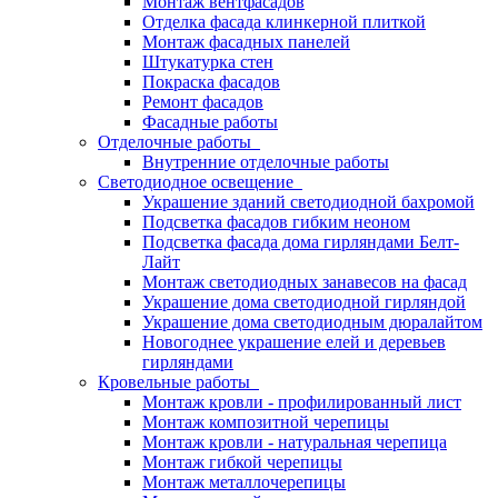
Монтаж вентфасадов
Отделка фасада клинкерной плиткой
Монтаж фасадных панелей
Штукатурка стен
Покраска фасадов
Ремонт фасадов
Фасадные работы
Отделочные работы
Внутренние отделочные работы
Светодиодное освещение
Украшение зданий светодиодной бахромой
Подсветка фасадов гибким неоном
Подсветка фасада дома гирляндами Белт-
Лайт
Монтаж светодиодных занавесов на фасад
Украшение дома светодиодной гирляндой
Украшение дома светодиодным дюралайтом
Новогоднее украшение елей и деревьев
гирляндами
Кровельные работы
Монтаж кровли - профилированный лист
Монтаж композитной черепицы
Монтаж кровли - натуральная черепица
Монтаж гибкой черепицы
Монтаж металлочерепицы