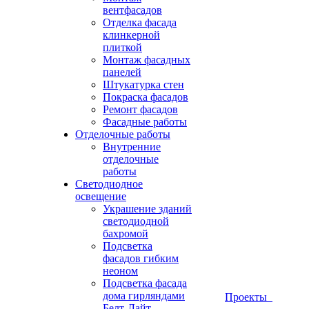
вентфасадов
Отделка фасада
клинкерной
плиткой
Монтаж фасадных
панелей
Штукатурка стен
Покраска фасадов
Ремонт фасадов
Фасадные работы
Отделочные работы
Внутренние
отделочные
работы
Светодиодное
освещение
Украшение зданий
светодиодной
бахромой
Подсветка
фасадов гибким
неоном
Подсветка фасада
дома гирляндами
Проекты
Белт-Лайт