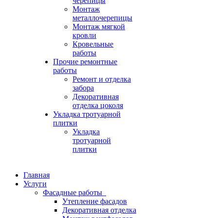
черепицы
Монтаж
металлочерепицы
Монтаж мягкой
кровли
Кровельные
работы
Прочие ремонтные
работы
Ремонт и отделка
забора
Декоративная
отделка цоколя
Укладка тротуарной
плитки
Укладка
тротуарной
плитки
Главная
Услуги
Фасадные работы
Утепление фасадов
Декоративная отделка