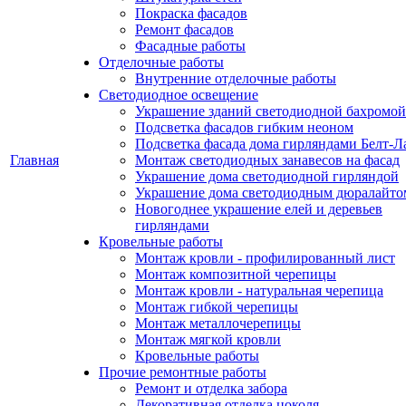
Покраска фасадов
Ремонт фасадов
Фасадные работы
Отделочные работы
Внутренние отделочные работы
Светодиодное освещение
Украшение зданий светодиодной бахромой
Подсветка фасадов гибким неоном
Подсветка фасада дома гирляндами Белт-Л
Главная
Монтаж светодиодных занавесов на фасад
Украшение дома светодиодной гирляндой
Украшение дома светодиодным дюралайто
Новогоднее украшение елей и деревьев
гирляндами
Кровельные работы
Монтаж кровли - профилированный лист
Монтаж композитной черепицы
Монтаж кровли - натуральная черепица
Монтаж гибкой черепицы
Монтаж металлочерепицы
Монтаж мягкой кровли
Кровельные работы
Прочие ремонтные работы
Ремонт и отделка забора
Декоративная отделка цоколя