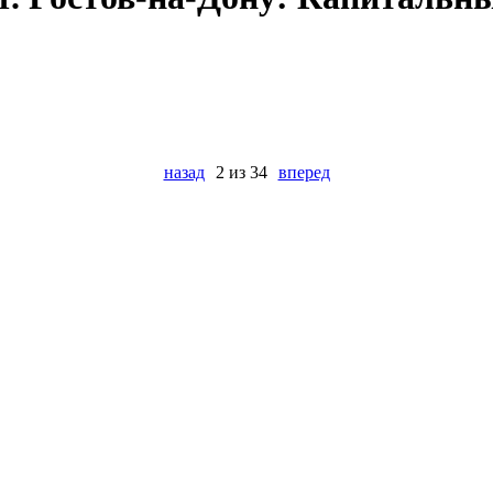
назад
2 из 34
вперед