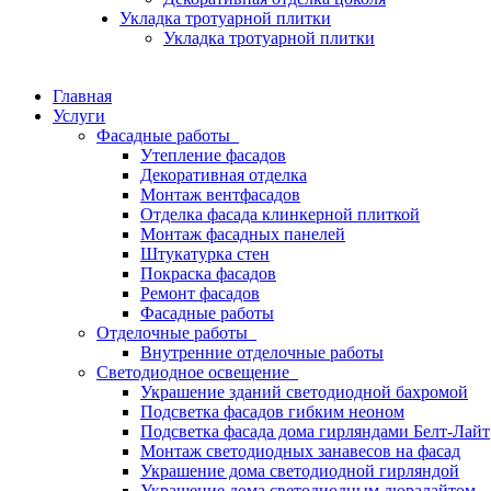
Укладка тротуарной плитки
Укладка тротуарной плитки
Главная
Услуги
Фасадные работы
Утепление фасадов
Декоративная отделка
Монтаж вентфасадов
Отделка фасада клинкерной плиткой
Монтаж фасадных панелей
Штукатурка стен
Покраска фасадов
Ремонт фасадов
Фасадные работы
Отделочные работы
Внутренние отделочные работы
Светодиодное освещение
Украшение зданий светодиодной бахромой
Подсветка фасадов гибким неоном
Подсветка фасада дома гирляндами Белт-Лайт
Монтаж светодиодных занавесов на фасад
Украшение дома светодиодной гирляндой
Украшение дома светодиодным дюралайтом