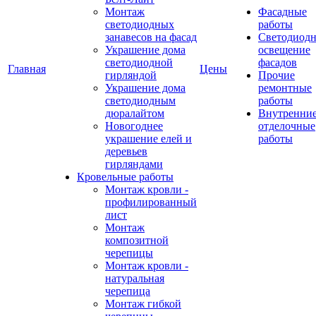
Монтаж
Фасадные
светодиодных
работы
занавесов на фасад
Светодиодн
Украшение дома
освещение
светодиодной
фасадов
Главная
Цены
гирляндой
Прочие
Украшение дома
ремонтные
светодиодным
работы
дюралайтом
Внутренни
Новогоднее
отделочные
украшение елей и
работы
деревьев
гирляндами
Кровельные работы
Монтаж кровли -
профилированный
лист
Монтаж
композитной
черепицы
Монтаж кровли -
натуральная
черепица
Монтаж гибкой