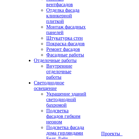
вентфасадов
Отделка фасада
клинкерной
плиткой
Монтаж фасадных
панелей
Штукатурка стен
Покраска фасадов
Ремонт фасадов
Фасадные работы
Отделочные работы
Внутренние
отделочные
работы
Светодиодное
освещение
Украшение зданий
светодиодной
бахромой
Подсветка
фасадов гибким
неоном
Подсветка фасада
дома гирляндами
Проекты
Белт-Лайт