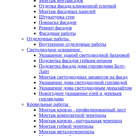
Монтаж вентфасадов
Отделка фасада клинкерной плиткой
Монтаж фасадных панелей
Штукатурка стен
Покраска фасадов
Ремонт фасадов
Фасадные работы
Отделочные работы
Внутренние отделочные работы
Светодиодное освещение
Украшение зданий светодиодной бахромой
Подсветка фасадов гибким неоном
Подсветка фасада дома гирляндами Белт-
Лайт
Монтаж светодиодных занавесов на фасад
Украшение дома светодиодной гирляндой
Украшение дома светодиодным дюралайтом
Новогоднее украшение елей и деревьев
гирляндами
Кровельные работы
Монтаж кровли - профилированный лист
Монтаж композитной черепицы
Монтаж кровли - натуральная черепица
Монтаж гибкой черепицы
Монтаж металлочерепицы