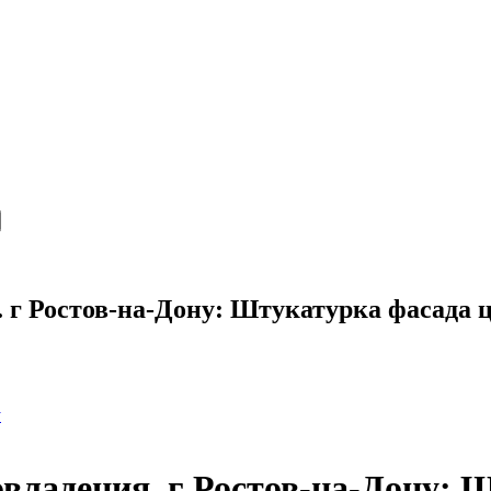
. г Ростов-на-Дону: Штукатурка фасада 
у
овладения. г Ростов-на-Дону: 