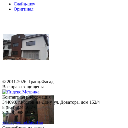
Слайд-шоу
Оригинал
© 2011-2026 Гранд-Фасад
Все права защищены
Контактная информация
344090, г.Ростов-на-Дону, ул. Доватора, дом 152/4
8 (863) 224-56-77
8 (928) 988-09-18
zakaz@grand-fasad.su
Оставайтесь на связи