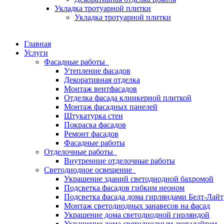
Укладка тротуарной плитки
Укладка тротуарной плитки
Главная
Услуги
Фасадные работы
Утепление фасадов
Декоративная отделка
Монтаж вентфасадов
Отделка фасада клинкерной плиткой
Монтаж фасадных панелей
Штукатурка стен
Покраска фасадов
Ремонт фасадов
Фасадные работы
Отделочные работы
Внутренние отделочные работы
Светодиодное освещение
Украшение зданий светодиодной бахромой
Подсветка фасадов гибким неоном
Подсветка фасада дома гирляндами Белт-Лайт
Монтаж светодиодных занавесов на фасад
Украшение дома светодиодной гирляндой
Украшение дома светодиодным дюралайтом