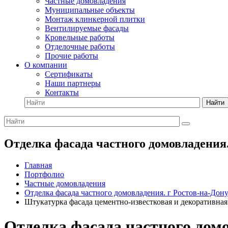
Частные домовладения
Муниципальные объекты
Монтаж клинкерной плитки
Вентилируемые фасады
Кровельные работы
Отделочные работы
Прочие работы
О компании
Сертификаты
Наши партнеры
Контакты
Найти
Отделка фасада частного домовладения
Главная
Портфолио
Частные домовладения
Отделка фасада частного домовладения. г Ростов-на-Дон
Штукатурка фасада цементно-известковая и декоративная
Отделка фасада частного дом