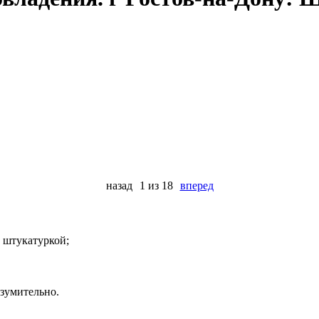
назад
1 из 18
вперед
 штукатуркой;
зумительно.