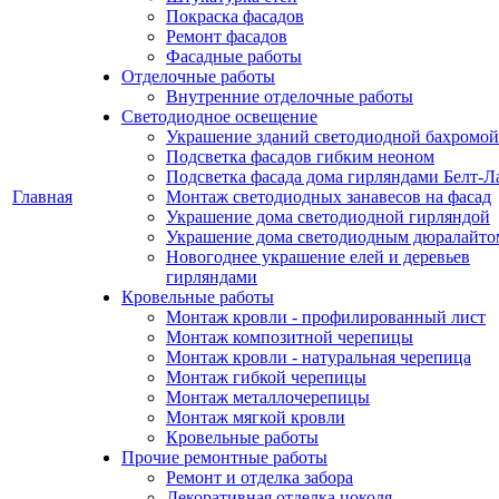
Покраска фасадов
Ремонт фасадов
Фасадные работы
Отделочные работы
Внутренние отделочные работы
Светодиодное освещение
Украшение зданий светодиодной бахромой
Подсветка фасадов гибким неоном
Подсветка фасада дома гирляндами Белт-Л
Главная
Монтаж светодиодных занавесов на фасад
Украшение дома светодиодной гирляндой
Украшение дома светодиодным дюралайто
Новогоднее украшение елей и деревьев
гирляндами
Кровельные работы
Монтаж кровли - профилированный лист
Монтаж композитной черепицы
Монтаж кровли - натуральная черепица
Монтаж гибкой черепицы
Монтаж металлочерепицы
Монтаж мягкой кровли
Кровельные работы
Прочие ремонтные работы
Ремонт и отделка забора
Декоративная отделка цоколя