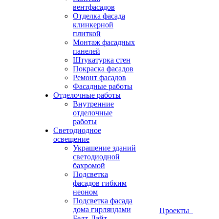
вентфасадов
Отделка фасада
клинкерной
плиткой
Монтаж фасадных
панелей
Штукатурка стен
Покраска фасадов
Ремонт фасадов
Фасадные работы
Отделочные работы
Внутренние
отделочные
работы
Светодиодное
освещение
Украшение зданий
светодиодной
бахромой
Подсветка
фасадов гибким
неоном
Подсветка фасада
дома гирляндами
Проекты
Белт-Лайт