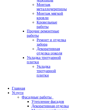
черепицы
Монтаж
металлочерепицы
Монтаж мягкой
кровли
Кровельные
работы
Прочие ремонтные
работы
Ремонт и отделка
забора
Декоративная
отделка цоколя
Укладка тротуарной
плитки
Укладка
тротуарной
плитки
Главная
Услуги
Фасадные работы
Утепление фасадов
Декоративная отделка