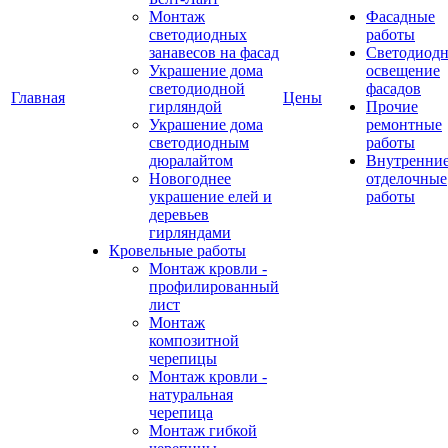
Монтаж
Фасадные
светодиодных
работы
занавесов на фасад
Светодиодн
Украшение дома
освещение
светодиодной
фасадов
Главная
Цены
гирляндой
Прочие
Украшение дома
ремонтные
светодиодным
работы
дюралайтом
Внутренни
Новогоднее
отделочные
украшение елей и
работы
деревьев
гирляндами
Кровельные работы
Монтаж кровли -
профилированный
лист
Монтаж
композитной
черепицы
Монтаж кровли -
натуральная
черепица
Монтаж гибкой