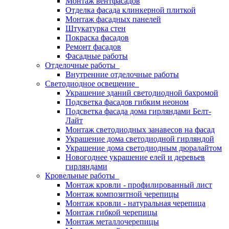
Монтаж вентфасадов
Отделка фасада клинкерной плиткой
Монтаж фасадных панелей
Штукатурка стен
Покраска фасадов
Ремонт фасадов
Фасадные работы
Отделочные работы
Внутренние отделочные работы
Светодиодное освещение
Украшение зданий светодиодной бахромой
Подсветка фасадов гибким неоном
Подсветка фасада дома гирляндами Белт-
Лайт
Монтаж светодиодных занавесов на фасад
Украшение дома светодиодной гирляндой
Украшение дома светодиодным дюралайтом
Новогоднее украшение елей и деревьев
гирляндами
Кровельные работы
Монтаж кровли - профилированный лист
Монтаж композитной черепицы
Монтаж кровли - натуральная черепица
Монтаж гибкой черепицы
Монтаж металлочерепицы