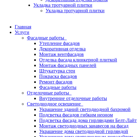
Укладка тротуарной плитки
Укладка тротуарной плитки
Главная
Услуги
Фасадные работы
Утепление фасадов
Декоративная отделка
Монтаж вентфасадов
Отделка фасада клинкерной плиткой
Монтаж фасадных панелей
Штукатурка стен
Покраска фасадов
Ремонт фасадов
Фасадные работы
Отделочные работы
Внутренние отделочные работы
Светодиодное освещение
Украшение зданий светодиодной бахромой
Подсветка фасадов гибким неоном
Подсветка фасада дома гирляндами Белт-Лайт
Монтаж светодиодных занавесов на фасад
Украшение дома светодиодной гирляндой
Украшение дома светодиодным дюралайтом