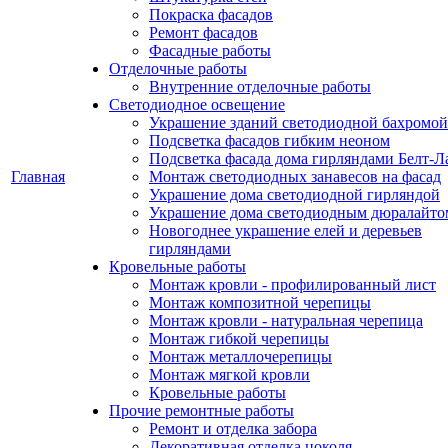
Покраска фасадов
Ремонт фасадов
Фасадные работы
Отделочные работы
Внутренние отделочные работы
Светодиодное освещение
Украшение зданий светодиодной бахромой
Подсветка фасадов гибким неоном
Подсветка фасада дома гирляндами Белт-Л
Главная
Монтаж светодиодных занавесов на фасад
Украшение дома светодиодной гирляндой
Украшение дома светодиодным дюралайто
Новогоднее украшение елей и деревьев
гирляндами
Кровельные работы
Монтаж кровли - профилированный лист
Монтаж композитной черепицы
Монтаж кровли - натуральная черепица
Монтаж гибкой черепицы
Монтаж металлочерепицы
Монтаж мягкой кровли
Кровельные работы
Прочие ремонтные работы
Ремонт и отделка забора
Декоративная отделка цоколя