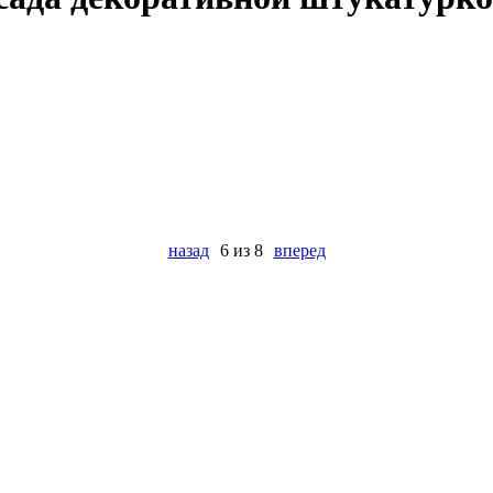
назад
6 из 8
вперед