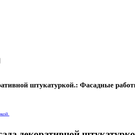
оративной штукатуркой.: Фасадные работ
ркой.
асада декоративной штукатурк