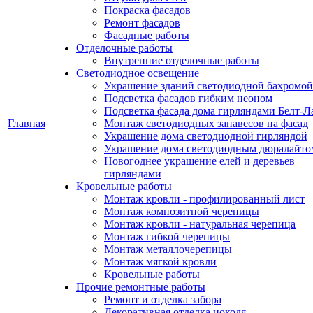
Покраска фасадов
Ремонт фасадов
Фасадные работы
Отделочные работы
Внутренние отделочные работы
Светодиодное освещение
Украшение зданий светодиодной бахромой
Подсветка фасадов гибким неоном
Подсветка фасада дома гирляндами Белт-Л
Главная
Монтаж светодиодных занавесов на фасад
Украшение дома светодиодной гирляндой
Украшение дома светодиодным дюралайто
Новогоднее украшение елей и деревьев
гирляндами
Кровельные работы
Монтаж кровли - профилированный лист
Монтаж композитной черепицы
Монтаж кровли - натуральная черепица
Монтаж гибкой черепицы
Монтаж металлочерепицы
Монтаж мягкой кровли
Кровельные работы
Прочие ремонтные работы
Ремонт и отделка забора
Декоративная отделка цоколя