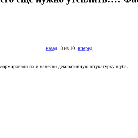
назад
8 из 10
вперед
 заармировали их и нанесли декоративную штукатурку шуба.