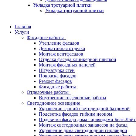
Укладка тротуарной плитки
Укладка тротуарной плитки
Главная
Услуги
Фасадные работы
Утепление фасадов
Декоративная отделка
Монтаж вентфасадов
Отделка фасада клинкерной плиткой
Монтаж фасадных панелей
Штукатурка стен
Покраска фасадов
Ремонт фасадов
Фасадные работы
Отделочные работы
Внутренние отделочные работы
Светодиодное освещение
Украшение зданий светодиодной бахромой
Подсветка фасадов гибким неоном
Подсветка фасада дома гирляндами Белт-Лайт
Монтаж светодиодных занавесов на фасад
Украшение дома светодиодной гирляндой
Украшение дома светодиодным дюралайтом