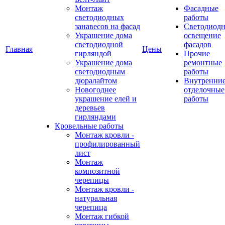
Монтаж
Фасадные
светодиодных
работы
занавесов на фасад
Светодиодн
Украшение дома
освещение
светодиодной
фасадов
Главная
Цены
гирляндой
Прочие
Украшение дома
ремонтные
светодиодным
работы
дюралайтом
Внутренни
Новогоднее
отделочные
украшение елей и
работы
деревьев
гирляндами
Кровельные работы
Монтаж кровли -
профилированный
лист
Монтаж
композитной
черепицы
Монтаж кровли -
натуральная
черепица
Монтаж гибкой