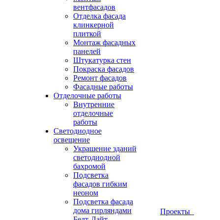
вентфасадов
Отделка фасада
клинкерной
плиткой
Монтаж фасадных
панелей
Штукатурка стен
Покраска фасадов
Ремонт фасадов
Фасадные работы
Отделочные работы
Внутренние
отделочные
работы
Светодиодное
освещение
Украшение зданий
светодиодной
бахромой
Подсветка
фасадов гибким
неоном
Подсветка фасада
дома гирляндами
Проекты
Белт-Лайт