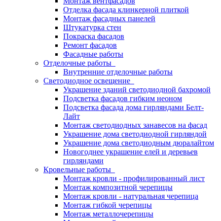
Монтаж вентфасадов
Отделка фасада клинкерной плиткой
Монтаж фасадных панелей
Штукатурка стен
Покраска фасадов
Ремонт фасадов
Фасадные работы
Отделочные работы
Внутренние отделочные работы
Светодиодное освещение
Украшение зданий светодиодной бахромой
Подсветка фасадов гибким неоном
Подсветка фасада дома гирляндами Белт-
Лайт
Монтаж светодиодных занавесов на фасад
Украшение дома светодиодной гирляндой
Украшение дома светодиодным дюралайтом
Новогоднее украшение елей и деревьев
гирляндами
Кровельные работы
Монтаж кровли - профилированный лист
Монтаж композитной черепицы
Монтаж кровли - натуральная черепица
Монтаж гибкой черепицы
Монтаж металлочерепицы