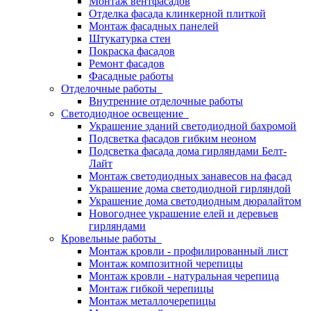
Монтаж вентфасадов
Отделка фасада клинкерной плиткой
Монтаж фасадных панелей
Штукатурка стен
Покраска фасадов
Ремонт фасадов
Фасадные работы
Отделочные работы
Внутренние отделочные работы
Светодиодное освещение
Украшение зданий светодиодной бахромой
Подсветка фасадов гибким неоном
Подсветка фасада дома гирляндами Белт-
Лайт
Монтаж светодиодных занавесов на фасад
Украшение дома светодиодной гирляндой
Украшение дома светодиодным дюралайтом
Новогоднее украшение елей и деревьев
гирляндами
Кровельные работы
Монтаж кровли - профилированный лист
Монтаж композитной черепицы
Монтаж кровли - натуральная черепица
Монтаж гибкой черепицы
Монтаж металлочерепицы