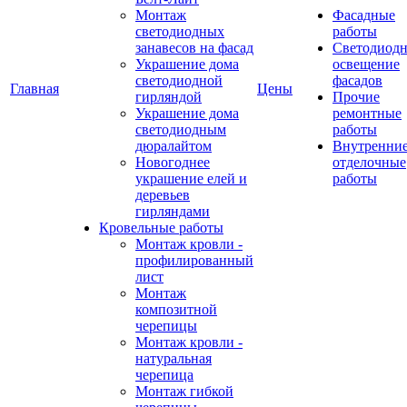
Монтаж
Фасадные
светодиодных
работы
занавесов на фасад
Светодиодн
Украшение дома
освещение
светодиодной
фасадов
Главная
Цены
гирляндой
Прочие
Украшение дома
ремонтные
светодиодным
работы
дюралайтом
Внутренни
Новогоднее
отделочные
украшение елей и
работы
деревьев
гирляндами
Кровельные работы
Монтаж кровли -
профилированный
лист
Монтаж
композитной
черепицы
Монтаж кровли -
натуральная
черепица
Монтаж гибкой