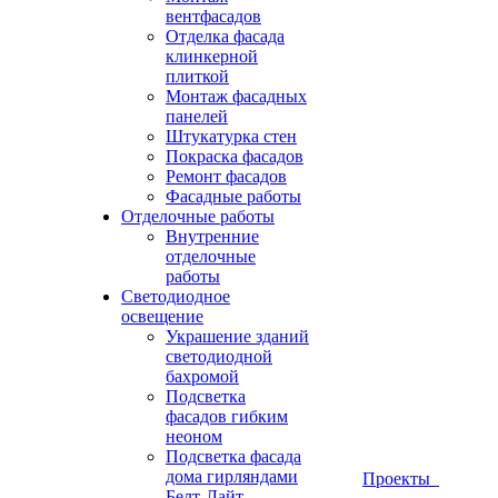
вентфасадов
Отделка фасада
клинкерной
плиткой
Монтаж фасадных
панелей
Штукатурка стен
Покраска фасадов
Ремонт фасадов
Фасадные работы
Отделочные работы
Внутренние
отделочные
работы
Светодиодное
освещение
Украшение зданий
светодиодной
бахромой
Подсветка
фасадов гибким
неоном
Подсветка фасада
дома гирляндами
Проекты
Белт-Лайт