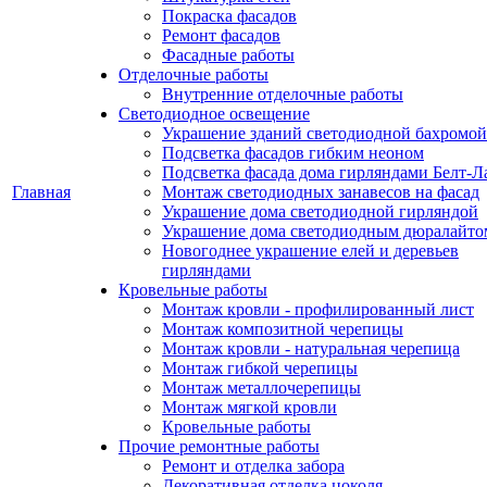
Покраска фасадов
Ремонт фасадов
Фасадные работы
Отделочные работы
Внутренние отделочные работы
Светодиодное освещение
Украшение зданий светодиодной бахромой
Подсветка фасадов гибким неоном
Подсветка фасада дома гирляндами Белт-Л
Главная
Монтаж светодиодных занавесов на фасад
Украшение дома светодиодной гирляндой
Украшение дома светодиодным дюралайто
Новогоднее украшение елей и деревьев
гирляндами
Кровельные работы
Монтаж кровли - профилированный лист
Монтаж композитной черепицы
Монтаж кровли - натуральная черепица
Монтаж гибкой черепицы
Монтаж металлочерепицы
Монтаж мягкой кровли
Кровельные работы
Прочие ремонтные работы
Ремонт и отделка забора
Декоративная отделка цоколя