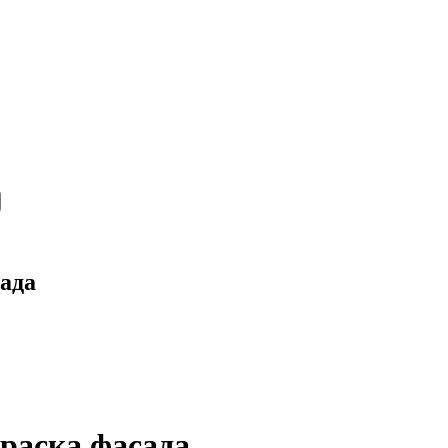
ада
раска фасада