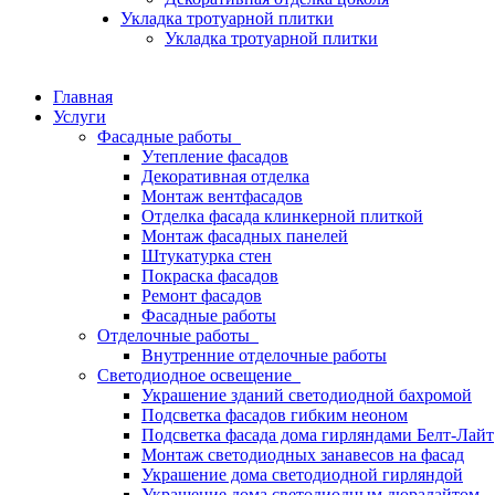
Укладка тротуарной плитки
Укладка тротуарной плитки
Главная
Услуги
Фасадные работы
Утепление фасадов
Декоративная отделка
Монтаж вентфасадов
Отделка фасада клинкерной плиткой
Монтаж фасадных панелей
Штукатурка стен
Покраска фасадов
Ремонт фасадов
Фасадные работы
Отделочные работы
Внутренние отделочные работы
Светодиодное освещение
Украшение зданий светодиодной бахромой
Подсветка фасадов гибким неоном
Подсветка фасада дома гирляндами Белт-Лайт
Монтаж светодиодных занавесов на фасад
Украшение дома светодиодной гирляндой
Украшение дома светодиодным дюралайтом