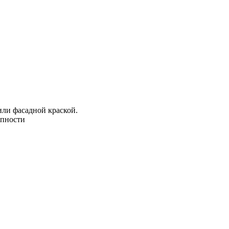
или фасадной краской.
упности