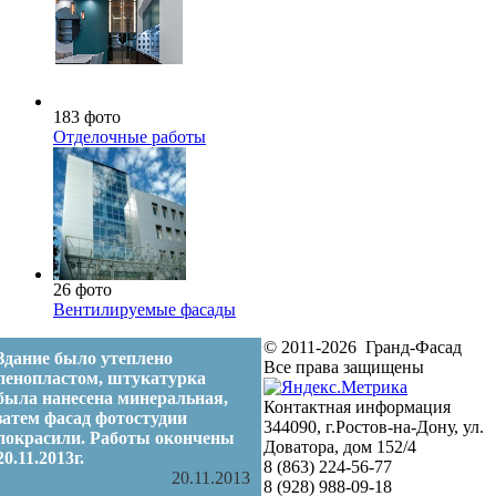
183 фото
Отделочные работы
26 фото
Вентилируемые фасады
© 2011-2026 Гранд-Фасад
Здание было утеплено
Все права защищены
пенопластом, штукатурка
была нанесена минеральная,
Контактная информация
затем фасад фотостудии
344090, г.Ростов-на-Дону, ул.
покрасили. Работы окончены
Доватора, дом 152/4
20.11.2013г.
8 (863) 224-56-77
20.11.2013
8 (928) 988-09-18