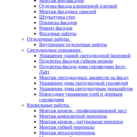
Монтаж вентфасадов
Отделка фасада клинкерной плиткой
Монтаж фасадных панелей
Штукатурка стен
Покраска фасадов
Ремонт фасадов
Фасадные работы
Отделочные работы
Внутренние отделочные работы
Светодиодное освещение
Украшение зданий светодиодной бахромой
Подсветка фасадов гибким неоном
Подсветка фасада дома гирляндами Белт-
Лайт
Монтаж светодиодных занавесов на фасад
Украшение дома светодиодной гирляндой
Украшение дома светодиодным дюралайтом
Новогоднее украшение елей и деревьев
гирляндами
Кровельные работы
Монтаж кровли - профилированный лист
Монтаж композитной черепицы
Монтаж кровли - натуральная черепица
Монтаж гибкой черепицы
Монтаж металлочерепицы