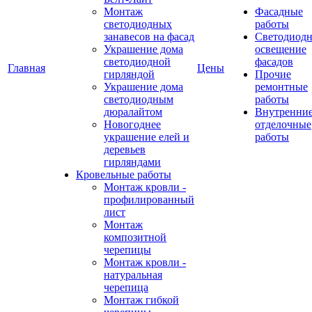
Монтаж
Фасадные
светодиодных
работы
занавесов на фасад
Светодиодн
Украшение дома
освещение
светодиодной
фасадов
Главная
Цены
гирляндой
Прочие
Украшение дома
ремонтные
светодиодным
работы
дюралайтом
Внутренни
Новогоднее
отделочные
украшение елей и
работы
деревьев
гирляндами
Кровельные работы
Монтаж кровли -
профилированный
лист
Монтаж
композитной
черепицы
Монтаж кровли -
натуральная
черепица
Монтаж гибкой