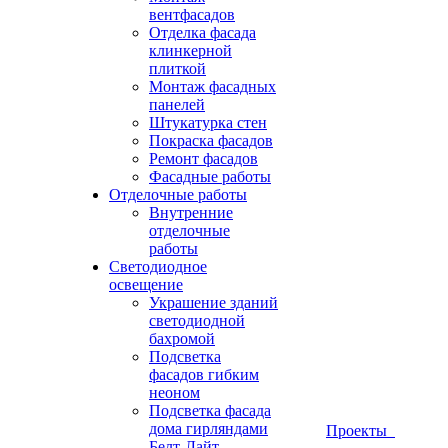
вентфасадов
Отделка фасада
клинкерной
плиткой
Монтаж фасадных
панелей
Штукатурка стен
Покраска фасадов
Ремонт фасадов
Фасадные работы
Отделочные работы
Внутренние
отделочные
работы
Светодиодное
освещение
Украшение зданий
светодиодной
бахромой
Подсветка
фасадов гибким
неоном
Подсветка фасада
дома гирляндами
Проекты
Белт-Лайт