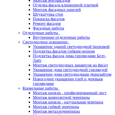
Монтаж вентфасадов
Отделка фасада клинкерной плиткой
Монтаж фасадных панелей
Штукатурка стен
Покраска фасадов
Ремонт фасадов
Фасадные работы
Отделочные работы
Внутренние отделочные работы
Светодиодное освещение
Украшение зданий светодиодной бахромой
Подсветка фасадов гибким неоном
Подсветка фасада дома гирляндами Белт-
Лайт
Монтаж светодиодных занавесов на фасад
Украшение дома светодиодной гирляндой
Украшение дома светодиодным дюралайтом
Новогоднее украшение елей и деревьев
гирляндами
Кровельные работы
Монтаж кровли - профилированный лист
Монтаж композитной черепицы
Монтаж кровли - натуральная черепица
Монтаж гибкой черепицы
Монтаж металлочерепицы