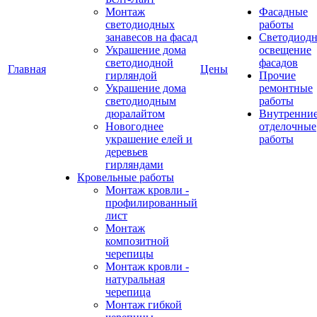
Монтаж
Фасадные
светодиодных
работы
занавесов на фасад
Светодиодн
Украшение дома
освещение
светодиодной
фасадов
Главная
Цены
гирляндой
Прочие
Украшение дома
ремонтные
светодиодным
работы
дюралайтом
Внутренни
Новогоднее
отделочные
украшение елей и
работы
деревьев
гирляндами
Кровельные работы
Монтаж кровли -
профилированный
лист
Монтаж
композитной
черепицы
Монтаж кровли -
натуральная
черепица
Монтаж гибкой