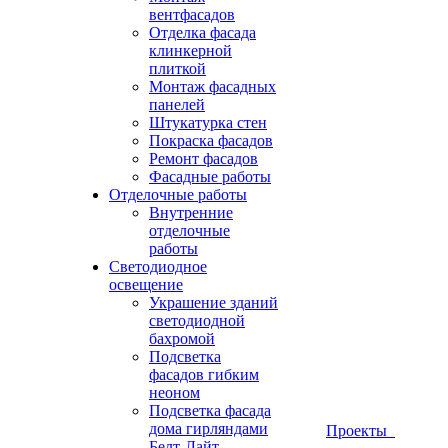
вентфасадов
Отделка фасада
клинкерной
плиткой
Монтаж фасадных
панелей
Штукатурка стен
Покраска фасадов
Ремонт фасадов
Фасадные работы
Отделочные работы
Внутренние
отделочные
работы
Светодиодное
освещение
Украшение зданий
светодиодной
бахромой
Подсветка
фасадов гибким
неоном
Подсветка фасада
дома гирляндами
Проекты
Белт-Лайт