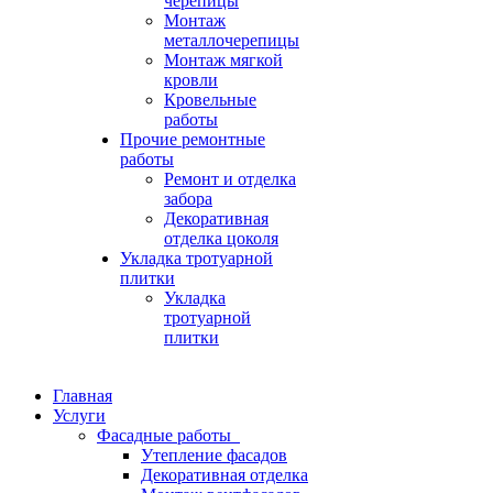
черепицы
Монтаж
металлочерепицы
Монтаж мягкой
кровли
Кровельные
работы
Прочие ремонтные
работы
Ремонт и отделка
забора
Декоративная
отделка цоколя
Укладка тротуарной
плитки
Укладка
тротуарной
плитки
Главная
Услуги
Фасадные работы
Утепление фасадов
Декоративная отделка