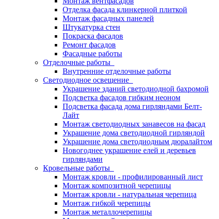
Монтаж вентфасадов
Отделка фасада клинкерной плиткой
Монтаж фасадных панелей
Штукатурка стен
Покраска фасадов
Ремонт фасадов
Фасадные работы
Отделочные работы
Внутренние отделочные работы
Светодиодное освещение
Украшение зданий светодиодной бахромой
Подсветка фасадов гибким неоном
Подсветка фасада дома гирляндами Белт-
Лайт
Монтаж светодиодных занавесов на фасад
Украшение дома светодиодной гирляндой
Украшение дома светодиодным дюралайтом
Новогоднее украшение елей и деревьев
гирляндами
Кровельные работы
Монтаж кровли - профилированный лист
Монтаж композитной черепицы
Монтаж кровли - натуральная черепица
Монтаж гибкой черепицы
Монтаж металлочерепицы