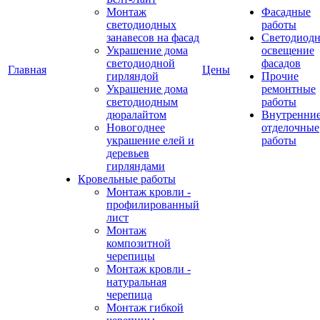
Монтаж
Фасадные
светодиодных
работы
занавесов на фасад
Светодиодн
Украшение дома
освещение
светодиодной
фасадов
Главная
Цены
гирляндой
Прочие
Украшение дома
ремонтные
светодиодным
работы
дюралайтом
Внутренни
Новогоднее
отделочные
украшение елей и
работы
деревьев
гирляндами
Кровельные работы
Монтаж кровли -
профилированный
лист
Монтаж
композитной
черепицы
Монтаж кровли -
натуральная
черепица
Монтаж гибкой