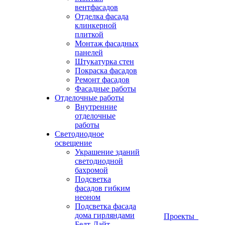
вентфасадов
Отделка фасада
клинкерной
плиткой
Монтаж фасадных
панелей
Штукатурка стен
Покраска фасадов
Ремонт фасадов
Фасадные работы
Отделочные работы
Внутренние
отделочные
работы
Светодиодное
освещение
Украшение зданий
светодиодной
бахромой
Подсветка
фасадов гибким
неоном
Подсветка фасада
дома гирляндами
Проекты
Белт-Лайт