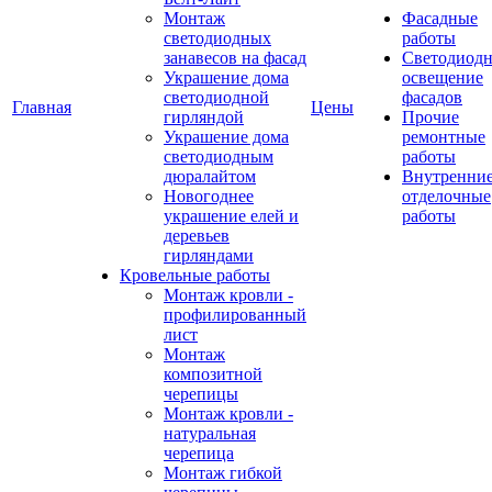
Монтаж
Фасадные
светодиодных
работы
занавесов на фасад
Светодиодн
Украшение дома
освещение
светодиодной
фасадов
Главная
Цены
гирляндой
Прочие
Украшение дома
ремонтные
светодиодным
работы
дюралайтом
Внутренни
Новогоднее
отделочные
украшение елей и
работы
деревьев
гирляндами
Кровельные работы
Монтаж кровли -
профилированный
лист
Монтаж
композитной
черепицы
Монтаж кровли -
натуральная
черепица
Монтаж гибкой