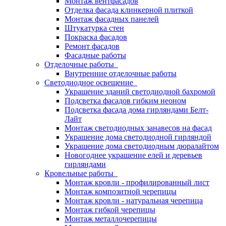
Монтаж вентфасадов
Отделка фасада клинкерной плиткой
Монтаж фасадных панелей
Штукатурка стен
Покраска фасадов
Ремонт фасадов
Фасадные работы
Отделочные работы
Внутренние отделочные работы
Светодиодное освещение
Украшение зданий светодиодной бахромой
Подсветка фасадов гибким неоном
Подсветка фасада дома гирляндами Белт-
Лайт
Монтаж светодиодных занавесов на фасад
Украшение дома светодиодной гирляндой
Украшение дома светодиодным дюралайтом
Новогоднее украшение елей и деревьев
гирляндами
Кровельные работы
Монтаж кровли - профилированный лист
Монтаж композитной черепицы
Монтаж кровли - натуральная черепица
Монтаж гибкой черепицы
Монтаж металлочерепицы