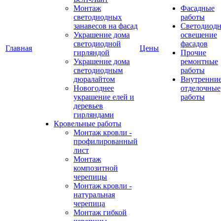
Монтаж
Фасадные
светодиодных
работы
занавесов на фасад
Светодиодн
Украшение дома
освещение
светодиодной
фасадов
Главная
Цены
гирляндой
Прочие
Украшение дома
ремонтные
светодиодным
работы
дюралайтом
Внутренни
Новогоднее
отделочные
украшение елей и
работы
деревьев
гирляндами
Кровельные работы
Монтаж кровли -
профилированный
лист
Монтаж
композитной
черепицы
Монтаж кровли -
натуральная
черепица
Монтаж гибкой