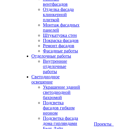
вентфасадов
Отделка фасада
клинкерной
плиткой
Монтаж фасадных
панелей
Штукатурка стен
Покраска фасадов
Ремонт фасадов
Фасадные работы
Отделочные работы
Внутренние
отделочные
работы
Светодиодное
освещение
Украшение зданий
светодиодной
бахромой
Подсветка
фасадов гибким
неоном
Подсветка фасада
дома гирляндами
Проекты
Белт-Лайт