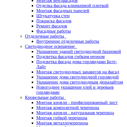
Монтаж вентфасадов
Отделка фасада клинкерной плиткой
Монтаж фасадных панелей
Штукатурка стен
Покраска фасадов
Ремонт фасадов
Фасадные работы
Отделочные работы
Внутренние отделочные работы
Светодиодное освещение
Украшение зданий светодиодной бахромой
Подсветка фасадов гибким неоном
Подсветка фасада дома гирляндами Белт-
Лайт
Монтаж светодиодных занавесов на фасад
Украшение дома светодиодной гирляндой
Украшение дома светодиодным дюралайтом
Новогоднее украшение елей и деревьев
гирляндами
Кровельные работы
Монтаж кровли - профилированный лист
Монтаж композитной черепицы
Монтаж кровли - натуральная черепица
Монтаж гибкой черепицы
Монтаж металлочерепицы