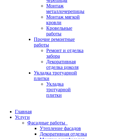
черепицы
Монтаж
металлочерепицы
Монтаж мягкой
кровли
Кровельные
работы
Прочие ремонтные
работы
Ремонт и отделка
забора
Декоративная
отделка цоколя
Укладка тротуарной
плитки
Укладка
тротуарной
плитки
Главная
Услуги
Фасадные работы
Утепление фасадов
Декоративная отделка