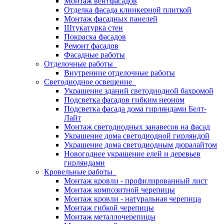
Монтаж вентфасадов
Отделка фасада клинкерной плиткой
Монтаж фасадных панелей
Штукатурка стен
Покраска фасадов
Ремонт фасадов
Фасадные работы
Отделочные работы
Внутренние отделочные работы
Светодиодное освещение
Украшение зданий светодиодной бахромой
Подсветка фасадов гибким неоном
Подсветка фасада дома гирляндами Белт-
Лайт
Монтаж светодиодных занавесов на фасад
Украшение дома светодиодной гирляндой
Украшение дома светодиодным дюралайтом
Новогоднее украшение елей и деревьев
гирляндами
Кровельные работы
Монтаж кровли - профилированный лист
Монтаж композитной черепицы
Монтаж кровли - натуральная черепица
Монтаж гибкой черепицы
Монтаж металлочерепицы