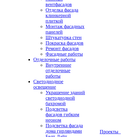
вентфасадов
Отделка фасада
клинкерной
плиткой
Монтаж фасадных
панелей
Штукатурка стен
Покраска фасадов
Ремонт фасадов
Фасадные работы
Отделочные работы
Внутренние
отделочные
работы
Светодиодное
освещение
Украшение зданий
светодиодной
бахромой
Подсветка
фасадов гибким
неоном
Подсветка фасада
дома гирляндами
Проекты
Белт-Лайт