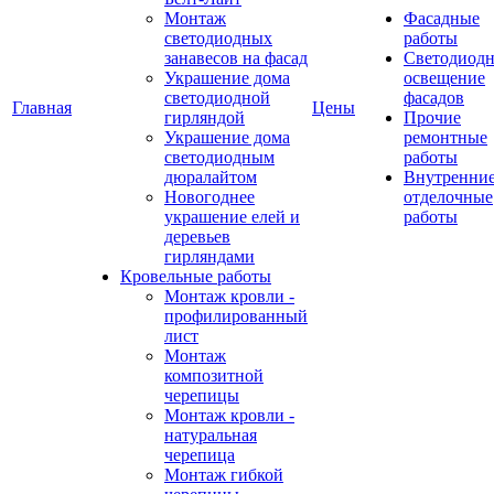
Монтаж
Фасадные
светодиодных
работы
занавесов на фасад
Светодиодн
Украшение дома
освещение
светодиодной
фасадов
Главная
Цены
гирляндой
Прочие
Украшение дома
ремонтные
светодиодным
работы
дюралайтом
Внутренни
Новогоднее
отделочные
украшение елей и
работы
деревьев
гирляндами
Кровельные работы
Монтаж кровли -
профилированный
лист
Монтаж
композитной
черепицы
Монтаж кровли -
натуральная
черепица
Монтаж гибкой