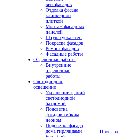
вентфасадов
Отделка фасада
клинкерной
плиткой
Монтаж фасадных
панелей
Штукатурка стен
Покраска фасадов
Ремонт фасадов
Фасадные работы
Отделочные работы
Внутренние
отделочные
работы
Светодиодное
освещение
Украшение зданий
светодиодной
бахромой
Подсветка
фасадов гибким
неоном
Подсветка фасада
дома гирляндами
Проекты
Белт-Лайт