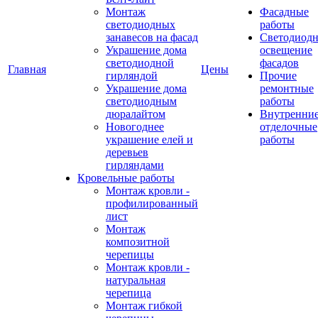
Монтаж
Фасадные
светодиодных
работы
занавесов на фасад
Светодиодн
Украшение дома
освещение
светодиодной
фасадов
Главная
Цены
гирляндой
Прочие
Украшение дома
ремонтные
светодиодным
работы
дюралайтом
Внутренни
Новогоднее
отделочные
украшение елей и
работы
деревьев
гирляндами
Кровельные работы
Монтаж кровли -
профилированный
лист
Монтаж
композитной
черепицы
Монтаж кровли -
натуральная
черепица
Монтаж гибкой