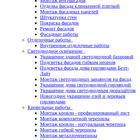
Монтаж вентфасадов
Отделка фасада клинкерной плиткой
Монтаж фасадных панелей
Штукатурка стен
Покраска фасадов
Ремонт фасадов
Фасадные работы
Отделочные работы
Внутренние отделочные работы
Светодиодное освещение
Украшение зданий светодиодной бахромой
Подсветка фасадов гибким неоном
Подсветка фасада дома гирляндами Белт-
Лайт
Монтаж светодиодных занавесов на фасад
Украшение дома светодиодной гирляндой
Украшение дома светодиодным дюралайтом
Новогоднее украшение елей и деревьев
гирляндами
Кровельные работы
Монтаж кровли - профилированный лист
Монтаж композитной черепицы
Монтаж кровли - натуральная черепица
Монтаж гибкой черепицы
Монтаж металлочерепицы