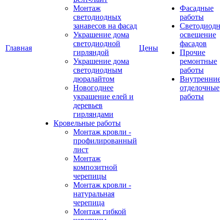
Монтаж
Фасадные
светодиодных
работы
занавесов на фасад
Светодиодн
Украшение дома
освещение
светодиодной
фасадов
Главная
Цены
гирляндой
Прочие
Украшение дома
ремонтные
светодиодным
работы
дюралайтом
Внутренни
Новогоднее
отделочные
украшение елей и
работы
деревьев
гирляндами
Кровельные работы
Монтаж кровли -
профилированный
лист
Монтаж
композитной
черепицы
Монтаж кровли -
натуральная
черепица
Монтаж гибкой