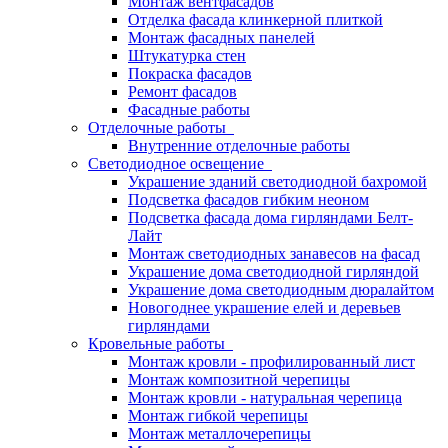
Монтаж вентфасадов
Отделка фасада клинкерной плиткой
Монтаж фасадных панелей
Штукатурка стен
Покраска фасадов
Ремонт фасадов
Фасадные работы
Отделочные работы
Внутренние отделочные работы
Светодиодное освещение
Украшение зданий светодиодной бахромой
Подсветка фасадов гибким неоном
Подсветка фасада дома гирляндами Белт-
Лайт
Монтаж светодиодных занавесов на фасад
Украшение дома светодиодной гирляндой
Украшение дома светодиодным дюралайтом
Новогоднее украшение елей и деревьев
гирляндами
Кровельные работы
Монтаж кровли - профилированный лист
Монтаж композитной черепицы
Монтаж кровли - натуральная черепица
Монтаж гибкой черепицы
Монтаж металлочерепицы