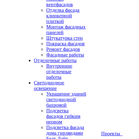
вентфасадов
Отделка фасада
клинкерной
плиткой
Монтаж фасадных
панелей
Штукатурка стен
Покраска фасадов
Ремонт фасадов
Фасадные работы
Отделочные работы
Внутренние
отделочные
работы
Светодиодное
освещение
Украшение зданий
светодиодной
бахромой
Подсветка
фасадов гибким
неоном
Подсветка фасада
дома гирляндами
Проекты
Белт-Лайт