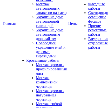
Монтаж
Фасадные
светодиодных
работы
занавесов на фасад
Светодиодн
Украшение дома
освещение
светодиодной
фасадов
Главная
Цены
гирляндой
Прочие
Украшение дома
ремонтные
светодиодным
работы
дюралайтом
Внутренни
Новогоднее
отделочные
украшение елей и
работы
деревьев
гирляндами
Кровельные работы
Монтаж кровли -
профилированный
лист
Монтаж
композитной
черепицы
Монтаж кровли -
натуральная
черепица
Монтаж гибкой