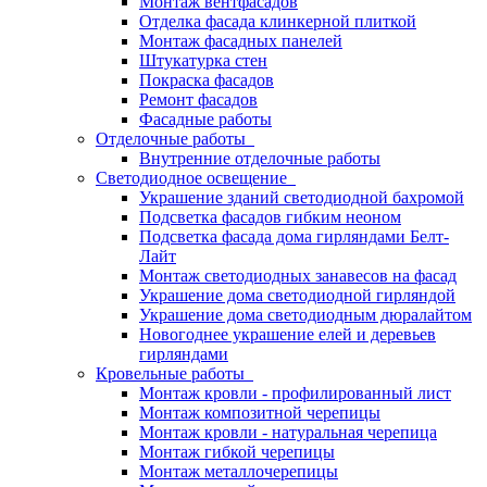
Монтаж вентфасадов
Отделка фасада клинкерной плиткой
Монтаж фасадных панелей
Штукатурка стен
Покраска фасадов
Ремонт фасадов
Фасадные работы
Отделочные работы
Внутренние отделочные работы
Светодиодное освещение
Украшение зданий светодиодной бахромой
Подсветка фасадов гибким неоном
Подсветка фасада дома гирляндами Белт-
Лайт
Монтаж светодиодных занавесов на фасад
Украшение дома светодиодной гирляндой
Украшение дома светодиодным дюралайтом
Новогоднее украшение елей и деревьев
гирляндами
Кровельные работы
Монтаж кровли - профилированный лист
Монтаж композитной черепицы
Монтаж кровли - натуральная черепица
Монтаж гибкой черепицы
Монтаж металлочерепицы