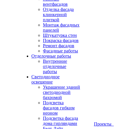
вентфасадов
Отделка фасада
клинкерной
плиткой
Монтаж фасадных
панелей
Штукатурка стен
Покраска фасадов
Ремонт фасадов
Фасадные работы
Отделочные работы
Внутренние
отделочные
работы
Светодиодное
освещение
Украшение зданий
светодиодной
бахромой
Подсветка
фасадов гибким
неоном
Подсветка фасада
дома гирляндами
Проекты
Белт-Лайт