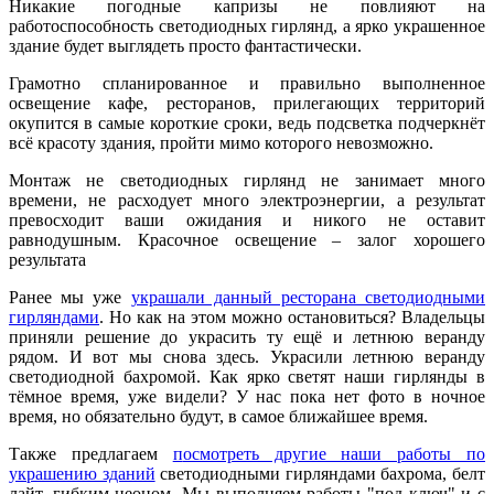
Никакие погодные капризы не повлияют на
работоспособность светодиодных гирлянд, а ярко украшенное
здание будет выглядеть просто фантастически.
Грамотно спланированное и правильно выполненное
освещение кафе, ресторанов, прилегающих территорий
окупится в самые короткие сроки, ведь подсветка подчеркнёт
всё красоту здания, пройти мимо которого невозможно.
Монтаж не светодиодных гирлянд не занимает много
времени, не расходует много электроэнергии, а результат
превосходит ваши ожидания и никого не оставит
равнодушным. Красочное освещение – залог хорошего
результата
Ранее мы уже
украшали данный ресторана светодиодными
гирляндами
. Но как на этом можно остановиться? Владельцы
приняли решение до украсить ту ещё и летнюю веранду
рядом. И вот мы снова здесь. Украсили летнюю веранду
светодиодной бахромой. Как ярко светят наши гирлянды в
тёмное время, уже видели? У нас пока нет фото в ночное
время, но обязательно будут, в самое ближайшее время.
Также предлагаем
п
осмотреть другие наши работы по
украшению зданий
светодиодными гирляндами бахрома, белт
лайт, гибким неоном. Мы выполняем работы "под ключ" и с