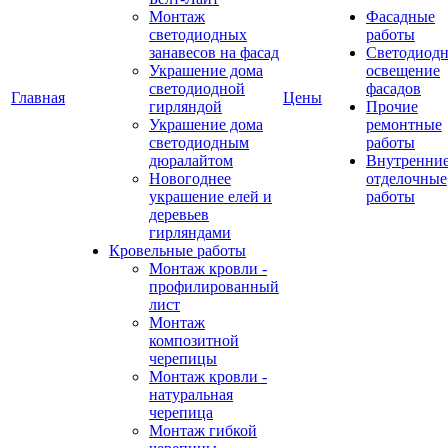
Монтаж
Фасадные
светодиодных
работы
занавесов на фасад
Светодиодн
Украшение дома
освещение
светодиодной
фасадов
Главная
Цены
гирляндой
Прочие
Украшение дома
ремонтные
светодиодным
работы
дюралайтом
Внутренни
Новогоднее
отделочные
украшение елей и
работы
деревьев
гирляндами
Кровельные работы
Монтаж кровли -
профилированный
лист
Монтаж
композитной
черепицы
Монтаж кровли -
натуральная
черепица
Монтаж гибкой