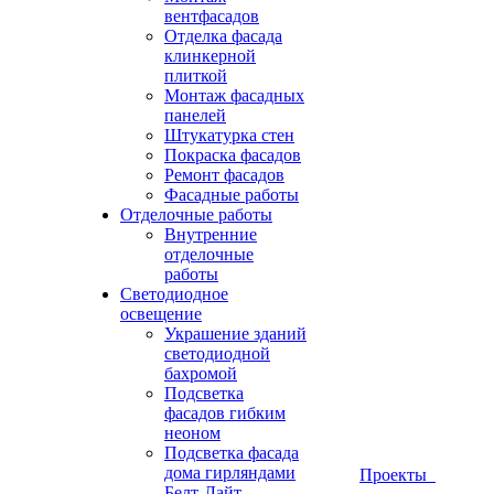
вентфасадов
Отделка фасада
клинкерной
плиткой
Монтаж фасадных
панелей
Штукатурка стен
Покраска фасадов
Ремонт фасадов
Фасадные работы
Отделочные работы
Внутренние
отделочные
работы
Светодиодное
освещение
Украшение зданий
светодиодной
бахромой
Подсветка
фасадов гибким
неоном
Подсветка фасада
дома гирляндами
Проекты
Белт-Лайт