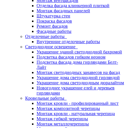
Монтаж вентфасадов
Отделка фасада клинкерной плиткой
Монтаж фасадных панелей
Штукатурка стен
Покраска фасадов
Ремонт фасадов
Фасадные работы
Отделочные работы
Внутренние отделочные работы
Светодиодное освещение
Украшение зданий светодиодной бахромой
Подсветка фасадов гибким неоном
Подсветка фасада дома гирляндами Белт-
Лайт
Монтаж светодиодных занавесов на фасад
Украшение дома светодиодной гирляндой
Украшение дома светодиодным дюралайтом
Новогоднее украшение елей и деревьев
гирляндами
Кровельные работы
Монтаж кровли - профилированный лист
Монтаж композитной черепицы
Монтаж кровли - натуральная черепица
Монтаж гибкой черепицы
Монтаж металлочерепицы