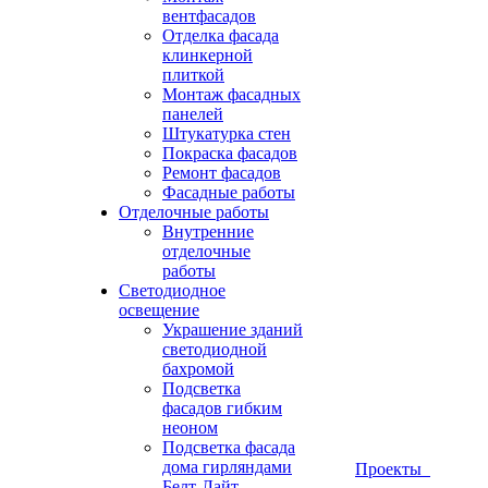
вентфасадов
Отделка фасада
клинкерной
плиткой
Монтаж фасадных
панелей
Штукатурка стен
Покраска фасадов
Ремонт фасадов
Фасадные работы
Отделочные работы
Внутренние
отделочные
работы
Светодиодное
освещение
Украшение зданий
светодиодной
бахромой
Подсветка
фасадов гибким
неоном
Подсветка фасада
дома гирляндами
Проекты
Белт-Лайт