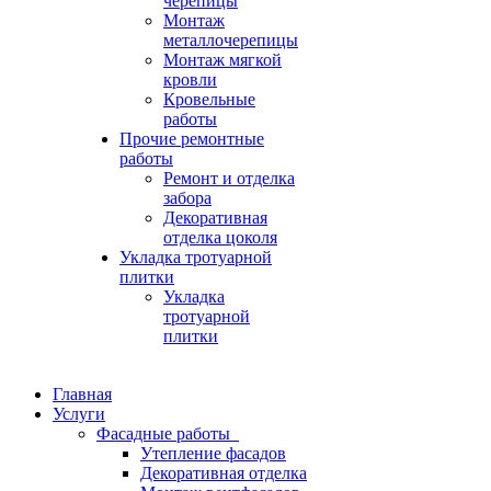
черепицы
Монтаж
металлочерепицы
Монтаж мягкой
кровли
Кровельные
работы
Прочие ремонтные
работы
Ремонт и отделка
забора
Декоративная
отделка цоколя
Укладка тротуарной
плитки
Укладка
тротуарной
плитки
Главная
Услуги
Фасадные работы
Утепление фасадов
Декоративная отделка