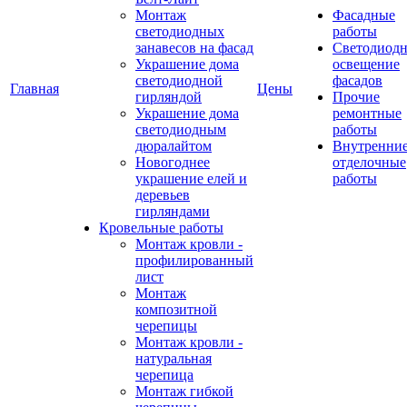
Монтаж
Фасадные
светодиодных
работы
занавесов на фасад
Светодиодн
Украшение дома
освещение
светодиодной
фасадов
Главная
Цены
гирляндой
Прочие
Украшение дома
ремонтные
светодиодным
работы
дюралайтом
Внутренни
Новогоднее
отделочные
украшение елей и
работы
деревьев
гирляндами
Кровельные работы
Монтаж кровли -
профилированный
лист
Монтаж
композитной
черепицы
Монтаж кровли -
натуральная
черепица
Монтаж гибкой