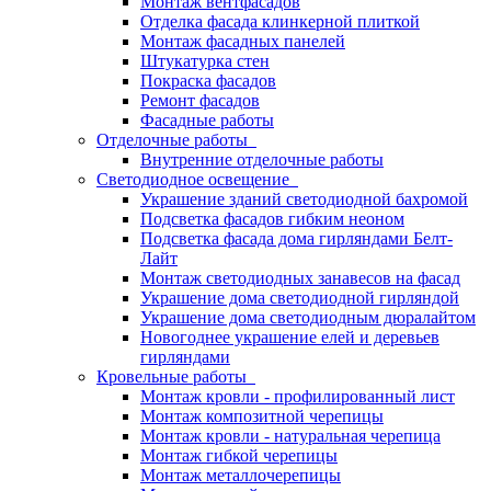
Монтаж вентфасадов
Отделка фасада клинкерной плиткой
Монтаж фасадных панелей
Штукатурка стен
Покраска фасадов
Ремонт фасадов
Фасадные работы
Отделочные работы
Внутренние отделочные работы
Светодиодное освещение
Украшение зданий светодиодной бахромой
Подсветка фасадов гибким неоном
Подсветка фасада дома гирляндами Белт-
Лайт
Монтаж светодиодных занавесов на фасад
Украшение дома светодиодной гирляндой
Украшение дома светодиодным дюралайтом
Новогоднее украшение елей и деревьев
гирляндами
Кровельные работы
Монтаж кровли - профилированный лист
Монтаж композитной черепицы
Монтаж кровли - натуральная черепица
Монтаж гибкой черепицы
Монтаж металлочерепицы