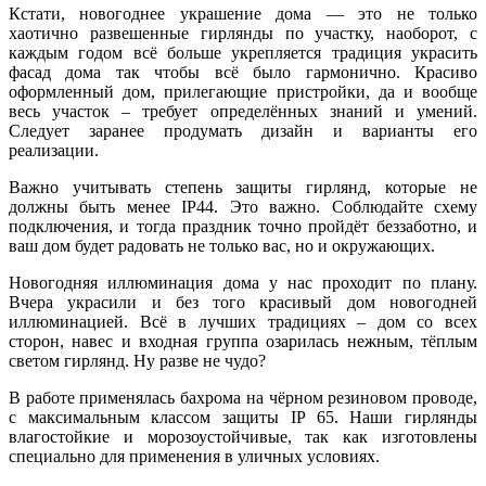
Кстати, новогоднее украшение дома — это не только
хаотично развешенные гирлянды по участку, наоборот, с
каждым годом всё больше укрепляется традиция украсить
фасад дома так чтобы всё было гармонично. Красиво
оформленный дом, прилегающие пристройки, да и вообще
весь участок – требует определённых знаний и умений.
Следует заранее продумать дизайн и варианты его
реализации.
Важно учитывать степень защиты гирлянд, которые не
должны быть менее IP44. Это важно. Соблюдайте схему
подключения, и тогда праздник точно пройдёт беззаботно, и
ваш дом будет радовать не только вас, но и окружающих.
Новогодняя иллюминация дома у нас проходит по плану.
Вчера украсили и без того красивый дом новогодней
иллюминацией. Всё в лучших традициях – дом со всех
сторон, навес и входная группа озарилась нежным, тёплым
светом гирлянд. Ну разве не чудо?
В работе применялась бахрома на чёрном резиновом проводе,
с максимальным классом защиты IP 65. Наши гирлянды
влагостойкие и морозоустойчивые, так как изготовлены
специально для применения в уличных условиях.