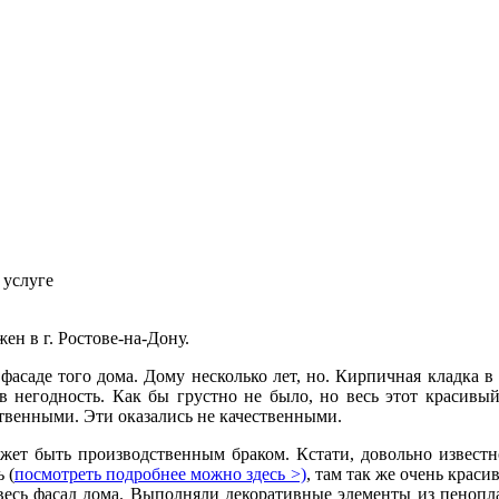
 услуге
ен в г. Ростове-на-Дону.
фасаде того дома. Дому несколько лет, но. Кирпичная кладка в 
 негодность. Как бы грустно не было, но весь этот красивый
твенными. Эти оказались не качественными.
жет быть производственным браком. Кстати, довольно известно
 (
посмотреть подробнее можно здесь >)
, там так же очень крас
весь фасад дома. Выполняли декоративные элементы из пенопл