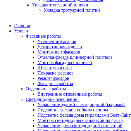
Укладка тротуарной плитки
Укладка тротуарной плитки
Главная
Услуги
Фасадные работы
Утепление фасадов
Декоративная отделка
Монтаж вентфасадов
Отделка фасада клинкерной плиткой
Монтаж фасадных панелей
Штукатурка стен
Покраска фасадов
Ремонт фасадов
Фасадные работы
Отделочные работы
Внутренние отделочные работы
Светодиодное освещение
Украшение зданий светодиодной бахромой
Подсветка фасадов гибким неоном
Подсветка фасада дома гирляндами Белт-Лайт
Монтаж светодиодных занавесов на фасад
Украшение дома светодиодной гирляндой
Украшение дома светодиодным дюралайтом