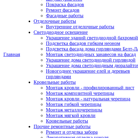
Покраска фасадов
Ремонт фасадов
Фасадные работы
Отделочные работы
Внутренние отделочные работы
Светодиодное освещение
Украшение зданий светодиодной бахромой
Подсветка фасадов гибким неоном
Подсветка фасада дома гирляндами Белт-Л
Главная
Монтаж светодиодных занавесов на фасад
Украшение дома светодиодной гирляндой
Украшение дома светодиодным дюралайто
Новогоднее украшение елей и деревьев
гирляндами
Кровельные работы
Монтаж кровли - профилированный лист
Монтаж композитной черепицы
Монтаж кровли - натуральная черепица
Монтаж гибкой черепицы
Монтаж металлочерепицы
Монтаж мягкой кровли
Кровельные работы
Прочие ремонтные работы
Ремонт и отделка забора
Декоративная отделка цоколя