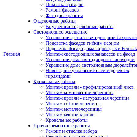
Покраска фасадов
Ремонт фасадов
Фасадные работы
Отделочные работы
Внутренние отделочные работы
Светодиодное освещение
Украшение зданий светодиодной бахромой
Подсветка фасадов гибким неоном
Подсветка фасада дома гирляндами Белт-Л
Главная
Монтаж светодиодных занавесов на фасад
Украшение дома светодиодной гирляндой
Украшение дома светодиодным дюралайто
Новогоднее украшение елей и деревьев
гирляндами
Кровельные работы
Монтаж кровли - профилированный лист
Монтаж композитной черепицы
Монтаж кровли - натуральная черепица
Монтаж гибкой черепицы
Монтаж металлочерепицы
Монтаж мягкой кровли
Кровельные работы
Прочие ремонтные работы
Ремонт и отделка забора
Декоративная отделка цоколя