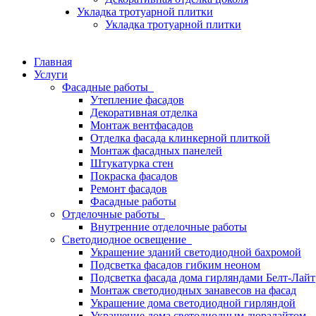
Укладка тротуарной плитки
Укладка тротуарной плитки
Главная
Услуги
Фасадные работы
Утепление фасадов
Декоративная отделка
Монтаж вентфасадов
Отделка фасада клинкерной плиткой
Монтаж фасадных панелей
Штукатурка стен
Покраска фасадов
Ремонт фасадов
Фасадные работы
Отделочные работы
Внутренние отделочные работы
Светодиодное освещение
Украшение зданий светодиодной бахромой
Подсветка фасадов гибким неоном
Подсветка фасада дома гирляндами Белт-Лайт
Монтаж светодиодных занавесов на фасад
Украшение дома светодиодной гирляндой
Украшение дома светодиодным дюралайтом