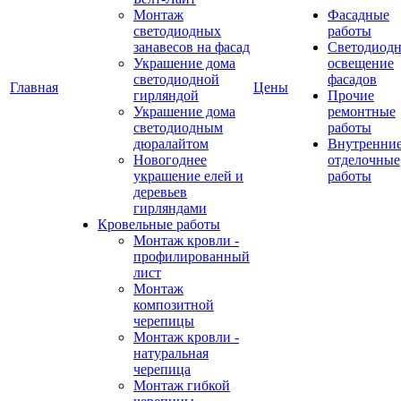
Монтаж
Фасадные
светодиодных
работы
занавесов на фасад
Светодиодн
Украшение дома
освещение
светодиодной
фасадов
Главная
Цены
гирляндой
Прочие
Украшение дома
ремонтные
светодиодным
работы
дюралайтом
Внутренни
Новогоднее
отделочные
украшение елей и
работы
деревьев
гирляндами
Кровельные работы
Монтаж кровли -
профилированный
лист
Монтаж
композитной
черепицы
Монтаж кровли -
натуральная
черепица
Монтаж гибкой