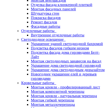
Монтаж вентфасадов
Отделка фасада клинкерной плиткой
Монтаж фасадных панелей
Штукатурка стен
Покраска фасадов
Ремонт фасадов
Фасадные работы
Отделочные работы
Внутренние отделочные работы
Светодиодное освещение
Украшение зданий светодиодной бахромой
Подсветка фасадов гибким неоном
Подсветка фасада дома гирляндами Белт-
Лайт
Монтаж светодиодных занавесов на фасад
Украшение дома светодиодной гирляндой
Украшение дома светодиодным дюралайтом
Новогоднее украшение елей и деревьев
гирляндами
Кровельные работы
Монтаж кровли - профилированный лист
Монтаж композитной черепицы
Монтаж кровли - натуральная черепица
Монтаж гибкой черепицы
Монтаж металлочерепицы