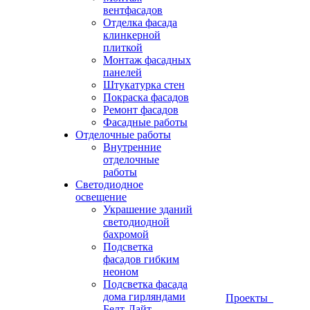
вентфасадов
Отделка фасада
клинкерной
плиткой
Монтаж фасадных
панелей
Штукатурка стен
Покраска фасадов
Ремонт фасадов
Фасадные работы
Отделочные работы
Внутренние
отделочные
работы
Светодиодное
освещение
Украшение зданий
светодиодной
бахромой
Подсветка
фасадов гибким
неоном
Подсветка фасада
дома гирляндами
Проекты
Белт-Лайт