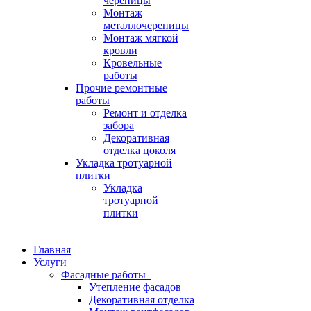
черепицы
Монтаж
металлочерепицы
Монтаж мягкой
кровли
Кровельные
работы
Прочие ремонтные
работы
Ремонт и отделка
забора
Декоративная
отделка цоколя
Укладка тротуарной
плитки
Укладка
тротуарной
плитки
Главная
Услуги
Фасадные работы
Утепление фасадов
Декоративная отделка