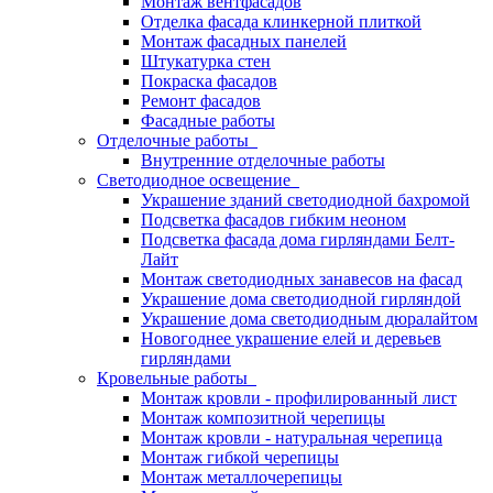
Монтаж вентфасадов
Отделка фасада клинкерной плиткой
Монтаж фасадных панелей
Штукатурка стен
Покраска фасадов
Ремонт фасадов
Фасадные работы
Отделочные работы
Внутренние отделочные работы
Светодиодное освещение
Украшение зданий светодиодной бахромой
Подсветка фасадов гибким неоном
Подсветка фасада дома гирляндами Белт-
Лайт
Монтаж светодиодных занавесов на фасад
Украшение дома светодиодной гирляндой
Украшение дома светодиодным дюралайтом
Новогоднее украшение елей и деревьев
гирляндами
Кровельные работы
Монтаж кровли - профилированный лист
Монтаж композитной черепицы
Монтаж кровли - натуральная черепица
Монтаж гибкой черепицы
Монтаж металлочерепицы