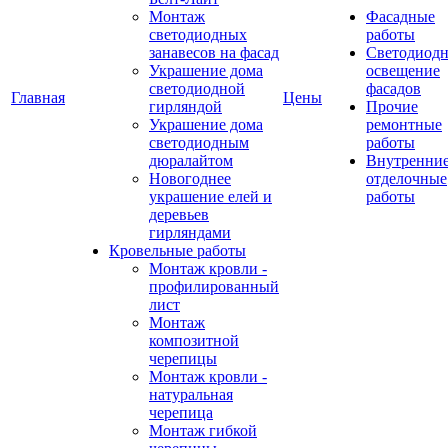
Монтаж
Фасадные
светодиодных
работы
занавесов на фасад
Светодиодн
Украшение дома
освещение
светодиодной
фасадов
Главная
Цены
гирляндой
Прочие
Украшение дома
ремонтные
светодиодным
работы
дюралайтом
Внутренни
Новогоднее
отделочные
украшение елей и
работы
деревьев
гирляндами
Кровельные работы
Монтаж кровли -
профилированный
лист
Монтаж
композитной
черепицы
Монтаж кровли -
натуральная
черепица
Монтаж гибкой