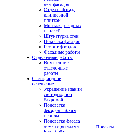
вентфасадов
Отделка фасада
клинкерной
плиткой
Монтаж фасадных
панелей
Штукатурка стен
Покраска фасадов
Ремонт фасадов
Фасадные работы
Отделочные работы
Внутренние
отделочные
работы
Светодиодное
освещение
Украшение зданий
светодиодной
бахромой
Подсветка
фасадов гибким
неоном
Подсветка фасада
дома гирляндами
Проекты
Белт-Лайт