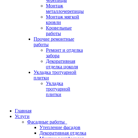
черепицы
Монтаж
металлочерепицы
Монтаж мягкой
кровли
Кровельные
работы
Прочие ремонтные
работы
Ремонт и отделка
забора
Декоративная
отделка цоколя
Укладка тротуарной
плитки
Укладка
тротуарной
плитки
Главная
Услуги
Фасадные работы
Утепление фасадов
Декоративная отделка