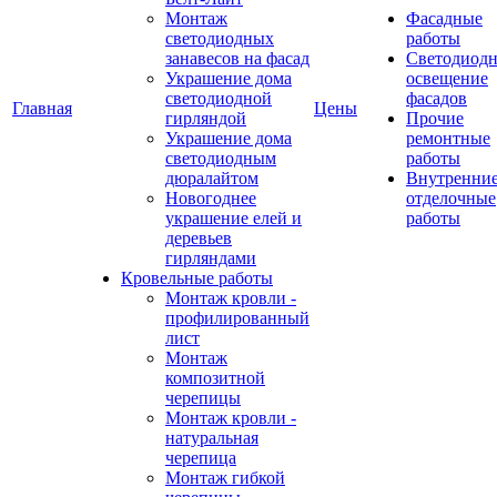
Монтаж
Фасадные
светодиодных
работы
занавесов на фасад
Светодиодн
Украшение дома
освещение
светодиодной
фасадов
Главная
Цены
гирляндой
Прочие
Украшение дома
ремонтные
светодиодным
работы
дюралайтом
Внутренни
Новогоднее
отделочные
украшение елей и
работы
деревьев
гирляндами
Кровельные работы
Монтаж кровли -
профилированный
лист
Монтаж
композитной
черепицы
Монтаж кровли -
натуральная
черепица
Монтаж гибкой