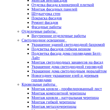
Монтаж вентфасадов
Отделка фасада клинкерной плиткой
Монтаж фасадных панелей
Штукатурка стен
Покраска фасадов
Ремонт фасадов
Фасадные работы
Отделочные работы
Внутренние отделочные работы
Светодиодное освещение
Украшение зданий светодиодной бахромой
Подсветка фасадов гибким неоном
Подсветка фасада дома гирляндами Белт-
Лайт
Монтаж светодиодных занавесов на фасад
Украшение дома светодиодной гирляндой
Украшение дома светодиодным дюралайтом
Новогоднее украшение елей и деревьев
гирляндами
Кровельные работы
Монтаж кровли - профилированный лист
Монтаж композитной черепицы
Монтаж кровли - натуральная черепица
Монтаж гибкой черепицы
Монтаж металлочерепицы