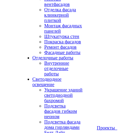
вентфасадов
Отделка фасада
клинкерной
плиткой
Монтаж фасадных
панелей
Штукатурка стен
Покраска фасадов
Ремонт фасадов
Фасадные работы
Отделочные работы
Внутренние
отделочные
работы
Светодиодное
освещение
Украшение зданий
светодиодной
бахромой
Подсветка
фасадов гибким
неоном
Подсветка фасада
дома гирляндами
Проекты
Белт-Лайт