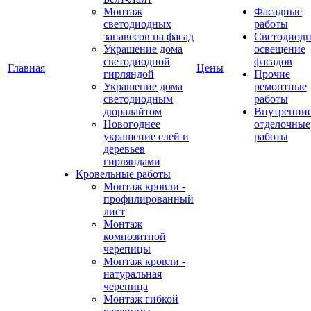
Монтаж
Фасадные
светодиодных
работы
занавесов на фасад
Светодиодн
Украшение дома
освещение
светодиодной
фасадов
Главная
Цены
гирляндой
Прочие
Украшение дома
ремонтные
светодиодным
работы
дюралайтом
Внутренни
Новогоднее
отделочные
украшение елей и
работы
деревьев
гирляндами
Кровельные работы
Монтаж кровли -
профилированный
лист
Монтаж
композитной
черепицы
Монтаж кровли -
натуральная
черепица
Монтаж гибкой