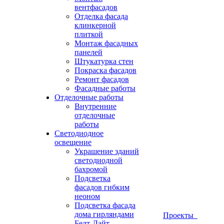
вентфасадов
Отделка фасада
клинкерной
плиткой
Монтаж фасадных
панелей
Штукатурка стен
Покраска фасадов
Ремонт фасадов
Фасадные работы
Отделочные работы
Внутренние
отделочные
работы
Светодиодное
освещение
Украшение зданий
светодиодной
бахромой
Подсветка
фасадов гибким
неоном
Подсветка фасада
дома гирляндами
Проекты
Белт-Лайт