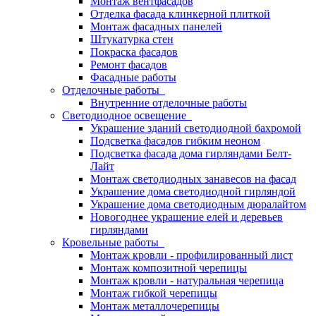
Монтаж вентфасадов
Отделка фасада клинкерной плиткой
Монтаж фасадных панелей
Штукатурка стен
Покраска фасадов
Ремонт фасадов
Фасадные работы
Отделочные работы
Внутренние отделочные работы
Светодиодное освещение
Украшение зданий светодиодной бахромой
Подсветка фасадов гибким неоном
Подсветка фасада дома гирляндами Белт-
Лайт
Монтаж светодиодных занавесов на фасад
Украшение дома светодиодной гирляндой
Украшение дома светодиодным дюралайтом
Новогоднее украшение елей и деревьев
гирляндами
Кровельные работы
Монтаж кровли - профилированный лист
Монтаж композитной черепицы
Монтаж кровли - натуральная черепица
Монтаж гибкой черепицы
Монтаж металлочерепицы