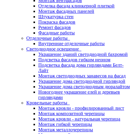
Монтаж вентфасадов
Отделка фасада клинкерной плиткой
Монтаж фасадных панелей
Штукатурка стен
Покраска фасадов
Ремонт фасадов
Фасадные работы
Отделочные работы
Внутренние отделочные работы
Светодиодное освещение
Украшение зданий светодиодной бахромой
Подсветка фасадов гибким неоном
Подсветка фасада дома гирляндами Белт-
Лайт
Монтаж светодиодных занавесов на фасад
Украшение дома светодиодной гирляндой
Украшение дома светодиодным дюралайтом
Новогоднее украшение елей и деревьев
гирляндами
Кровельные работы
Монтаж кровли - профилированный лист
Монтаж композитной черепицы
Монтаж кровли - натуральная черепица
Монтаж гибкой черепицы
Монтаж металлочерепицы