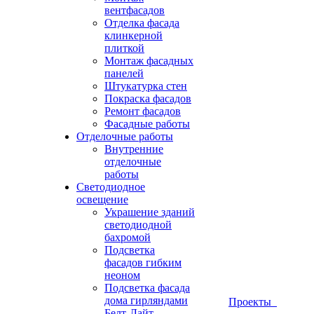
вентфасадов
Отделка фасада
клинкерной
плиткой
Монтаж фасадных
панелей
Штукатурка стен
Покраска фасадов
Ремонт фасадов
Фасадные работы
Отделочные работы
Внутренние
отделочные
работы
Светодиодное
освещение
Украшение зданий
светодиодной
бахромой
Подсветка
фасадов гибким
неоном
Подсветка фасада
дома гирляндами
Проекты
Белт-Лайт