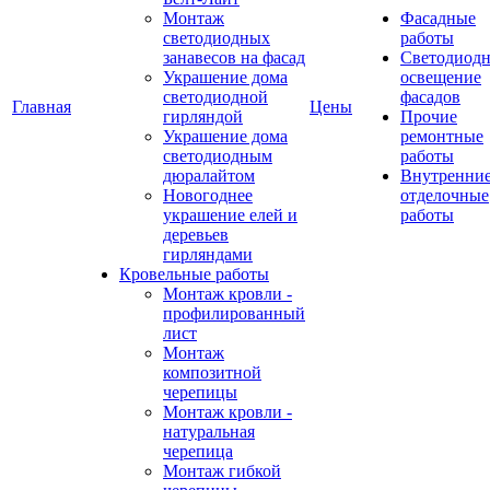
Монтаж
Фасадные
светодиодных
работы
занавесов на фасад
Светодиодн
Украшение дома
освещение
светодиодной
фасадов
Главная
Цены
гирляндой
Прочие
Украшение дома
ремонтные
светодиодным
работы
дюралайтом
Внутренни
Новогоднее
отделочные
украшение елей и
работы
деревьев
гирляндами
Кровельные работы
Монтаж кровли -
профилированный
лист
Монтаж
композитной
черепицы
Монтаж кровли -
натуральная
черепица
Монтаж гибкой