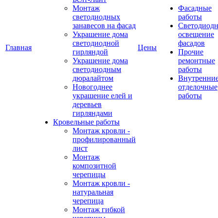
Монтаж
Фасадные
светодиодных
работы
занавесов на фасад
Светодиодн
Украшение дома
освещение
светодиодной
фасадов
Главная
Цены
гирляндой
Прочие
Украшение дома
ремонтные
светодиодным
работы
дюралайтом
Внутренни
Новогоднее
отделочные
украшение елей и
работы
деревьев
гирляндами
Кровельные работы
Монтаж кровли -
профилированный
лист
Монтаж
композитной
черепицы
Монтаж кровли -
натуральная
черепица
Монтаж гибкой