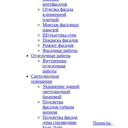
вентфасадов
Отделка фасада
клинкерной
плиткой
Монтаж фасадных
панелей
Штукатурка стен
Покраска фасадов
Ремонт фасадов
Фасадные работы
Отделочные работы
Внутренние
отделочные
работы
Светодиодное
освещение
Украшение зданий
светодиодной
бахромой
Подсветка
фасадов гибким
неоном
Подсветка фасада
дома гирляндами
Проекты
Белт-Лайт