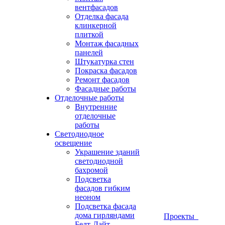
вентфасадов
Отделка фасада
клинкерной
плиткой
Монтаж фасадных
панелей
Штукатурка стен
Покраска фасадов
Ремонт фасадов
Фасадные работы
Отделочные работы
Внутренние
отделочные
работы
Светодиодное
освещение
Украшение зданий
светодиодной
бахромой
Подсветка
фасадов гибким
неоном
Подсветка фасада
дома гирляндами
Проекты
Белт-Лайт