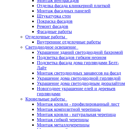
Монтаж вентфасадов
Отделка фасада клинкерной плиткой
Монтаж фасадных панелей
Штукатурка стен
Покраска фасадов
Ремонт фасадов
Фасадные работы
Отделочные работы
Внутренние отделочные работы
Светодиодное освещение
Украшение зданий светодиодной бахромой
Подсветка фасадов гибким неоном
Подсветка фасада дома гирляндами Белт-
Лайт
Монтаж светодиодных занавесов на фасад
Украшение дома светодиодной гирляндой
Украшение дома светодиодным дюралайтом
Новогоднее украшение елей и деревьев
гирляндами
Кровельные работы
Монтаж кровли - профилированный лист
Монтаж композитной черепицы
Монтаж кровли - натуральная черепица
Монтаж гибкой черепицы
Монтаж металлочерепицы