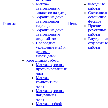
Монтаж
Фасадные
светодиодных
работы
занавесов на фасад
Светодиодн
Украшение дома
освещение
светодиодной
фасадов
Главная
Цены
гирляндой
Прочие
Украшение дома
ремонтные
светодиодным
работы
дюралайтом
Внутренни
Новогоднее
отделочные
украшение елей и
работы
деревьев
гирляндами
Кровельные работы
Монтаж кровли -
профилированный
лист
Монтаж
композитной
черепицы
Монтаж кровли -
натуральная
черепица
Монтаж гибкой