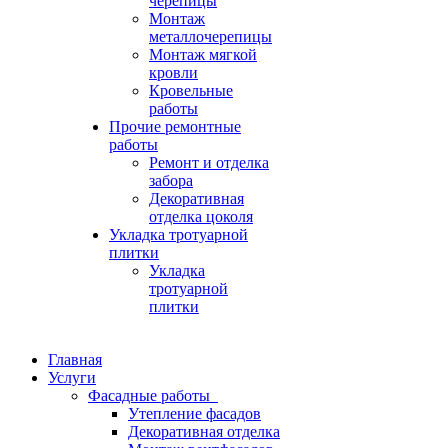
черепицы
Монтаж
металлочерепицы
Монтаж мягкой
кровли
Кровельные
работы
Прочие ремонтные
работы
Ремонт и отделка
забора
Декоративная
отделка цоколя
Укладка тротуарной
плитки
Укладка
тротуарной
плитки
Главная
Услуги
Фасадные работы
Утепление фасадов
Декоративная отделка