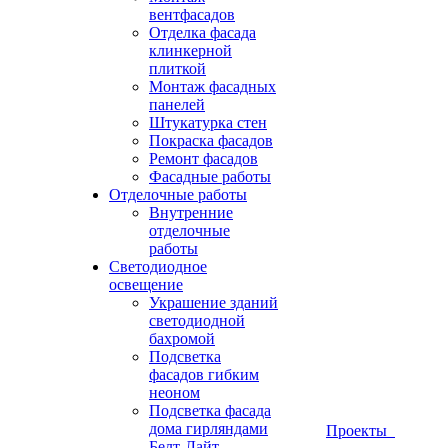
вентфасадов
Отделка фасада
клинкерной
плиткой
Монтаж фасадных
панелей
Штукатурка стен
Покраска фасадов
Ремонт фасадов
Фасадные работы
Отделочные работы
Внутренние
отделочные
работы
Светодиодное
освещение
Украшение зданий
светодиодной
бахромой
Подсветка
фасадов гибким
неоном
Подсветка фасада
дома гирляндами
Проекты
Белт-Лайт