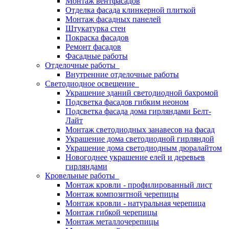
Монтаж вентфасадов
Отделка фасада клинкерной плиткой
Монтаж фасадных панелей
Штукатурка стен
Покраска фасадов
Ремонт фасадов
Фасадные работы
Отделочные работы
Внутренние отделочные работы
Светодиодное освещение
Украшение зданий светодиодной бахромой
Подсветка фасадов гибким неоном
Подсветка фасада дома гирляндами Белт-
Лайт
Монтаж светодиодных занавесов на фасад
Украшение дома светодиодной гирляндой
Украшение дома светодиодным дюралайтом
Новогоднее украшение елей и деревьев
гирляндами
Кровельные работы
Монтаж кровли - профилированный лист
Монтаж композитной черепицы
Монтаж кровли - натуральная черепица
Монтаж гибкой черепицы
Монтаж металлочерепицы