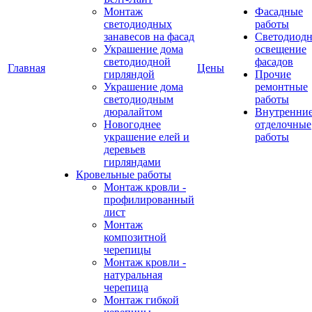
Монтаж
Фасадные
светодиодных
работы
занавесов на фасад
Светодиодн
Украшение дома
освещение
светодиодной
фасадов
Главная
Цены
гирляндой
Прочие
Украшение дома
ремонтные
светодиодным
работы
дюралайтом
Внутренни
Новогоднее
отделочные
украшение елей и
работы
деревьев
гирляндами
Кровельные работы
Монтаж кровли -
профилированный
лист
Монтаж
композитной
черепицы
Монтаж кровли -
натуральная
черепица
Монтаж гибкой