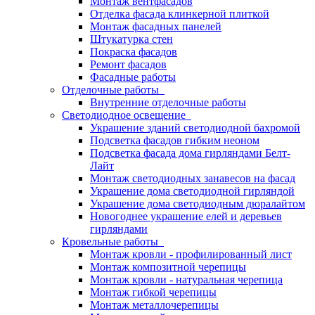
Монтаж вентфасадов
Отделка фасада клинкерной плиткой
Монтаж фасадных панелей
Штукатурка стен
Покраска фасадов
Ремонт фасадов
Фасадные работы
Отделочные работы
Внутренние отделочные работы
Светодиодное освещение
Украшение зданий светодиодной бахромой
Подсветка фасадов гибким неоном
Подсветка фасада дома гирляндами Белт-
Лайт
Монтаж светодиодных занавесов на фасад
Украшение дома светодиодной гирляндой
Украшение дома светодиодным дюралайтом
Новогоднее украшение елей и деревьев
гирляндами
Кровельные работы
Монтаж кровли - профилированный лист
Монтаж композитной черепицы
Монтаж кровли - натуральная черепица
Монтаж гибкой черепицы
Монтаж металлочерепицы