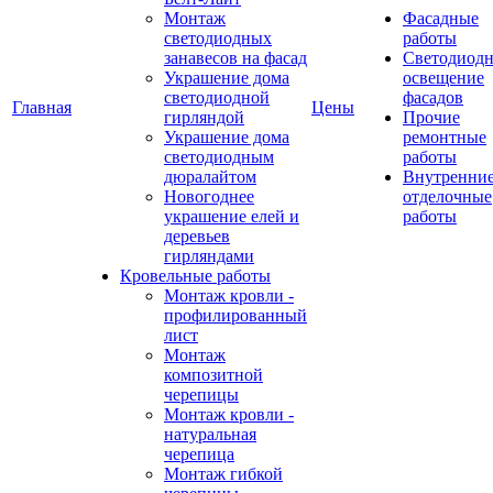
Монтаж
Фасадные
светодиодных
работы
занавесов на фасад
Светодиодн
Украшение дома
освещение
светодиодной
фасадов
Главная
Цены
гирляндой
Прочие
Украшение дома
ремонтные
светодиодным
работы
дюралайтом
Внутренни
Новогоднее
отделочные
украшение елей и
работы
деревьев
гирляндами
Кровельные работы
Монтаж кровли -
профилированный
лист
Монтаж
композитной
черепицы
Монтаж кровли -
натуральная
черепица
Монтаж гибкой