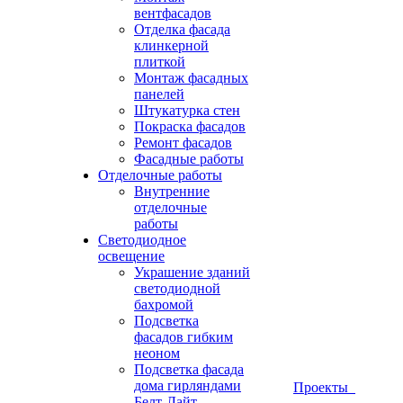
вентфасадов
Отделка фасада
клинкерной
плиткой
Монтаж фасадных
панелей
Штукатурка стен
Покраска фасадов
Ремонт фасадов
Фасадные работы
Отделочные работы
Внутренние
отделочные
работы
Светодиодное
освещение
Украшение зданий
светодиодной
бахромой
Подсветка
фасадов гибким
неоном
Подсветка фасада
дома гирляндами
Проекты
Белт-Лайт