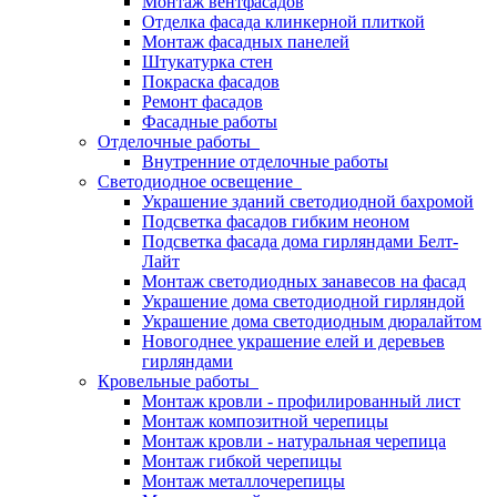
Монтаж вентфасадов
Отделка фасада клинкерной плиткой
Монтаж фасадных панелей
Штукатурка стен
Покраска фасадов
Ремонт фасадов
Фасадные работы
Отделочные работы
Внутренние отделочные работы
Светодиодное освещение
Украшение зданий светодиодной бахромой
Подсветка фасадов гибким неоном
Подсветка фасада дома гирляндами Белт-
Лайт
Монтаж светодиодных занавесов на фасад
Украшение дома светодиодной гирляндой
Украшение дома светодиодным дюралайтом
Новогоднее украшение елей и деревьев
гирляндами
Кровельные работы
Монтаж кровли - профилированный лист
Монтаж композитной черепицы
Монтаж кровли - натуральная черепица
Монтаж гибкой черепицы
Монтаж металлочерепицы