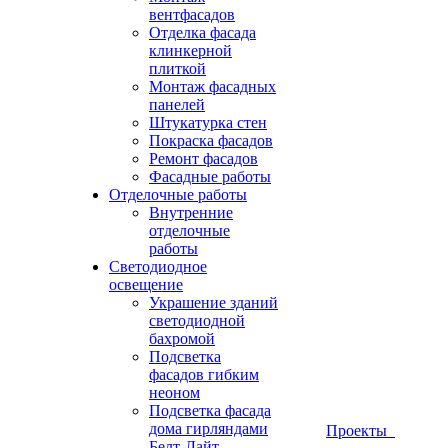
вентфасадов
Отделка фасада
клинкерной
плиткой
Монтаж фасадных
панелей
Штукатурка стен
Покраска фасадов
Ремонт фасадов
Фасадные работы
Отделочные работы
Внутренние
отделочные
работы
Светодиодное
освещение
Украшение зданий
светодиодной
бахромой
Подсветка
фасадов гибким
неоном
Подсветка фасада
дома гирляндами
Проекты
Белт-Лайт