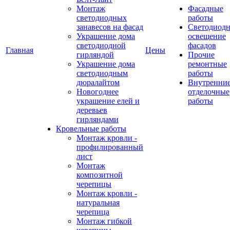
Монтаж
Фасадные
светодиодных
работы
занавесов на фасад
Светодиодн
Украшение дома
освещение
светодиодной
фасадов
Главная
Цены
гирляндой
Прочие
Украшение дома
ремонтные
светодиодным
работы
дюралайтом
Внутренни
Новогоднее
отделочные
украшение елей и
работы
деревьев
гирляндами
Кровельные работы
Монтаж кровли -
профилированный
лист
Монтаж
композитной
черепицы
Монтаж кровли -
натуральная
черепица
Монтаж гибкой