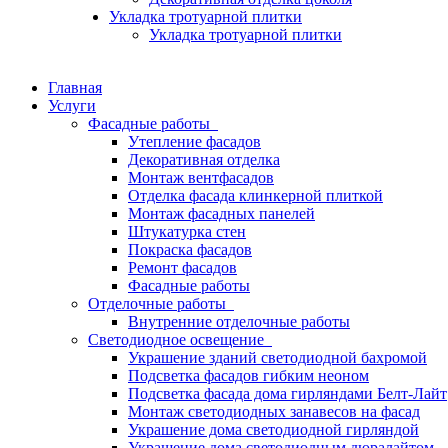
Укладка тротуарной плитки
Укладка тротуарной плитки
Главная
Услуги
Фасадные работы
Утепление фасадов
Декоративная отделка
Монтаж вентфасадов
Отделка фасада клинкерной плиткой
Монтаж фасадных панелей
Штукатурка стен
Покраска фасадов
Ремонт фасадов
Фасадные работы
Отделочные работы
Внутренние отделочные работы
Светодиодное освещение
Украшение зданий светодиодной бахромой
Подсветка фасадов гибким неоном
Подсветка фасада дома гирляндами Белт-Лайт
Монтаж светодиодных занавесов на фасад
Украшение дома светодиодной гирляндой
Украшение дома светодиодным дюралайтом