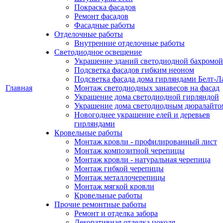
Покраска фасадов
Ремонт фасадов
Фасадные работы
Отделочные работы
Внутренние отделочные работы
Светодиодное освещение
Украшение зданий светодиодной бахромой
Подсветка фасадов гибким неоном
Подсветка фасада дома гирляндами Белт-Л
Главная
Монтаж светодиодных занавесов на фасад
Украшение дома светодиодной гирляндой
Украшение дома светодиодным дюралайто
Новогоднее украшение елей и деревьев
гирляндами
Кровельные работы
Монтаж кровли - профилированный лист
Монтаж композитной черепицы
Монтаж кровли - натуральная черепица
Монтаж гибкой черепицы
Монтаж металлочерепицы
Монтаж мягкой кровли
Кровельные работы
Прочие ремонтные работы
Ремонт и отделка забора
Декоративная отделка цоколя