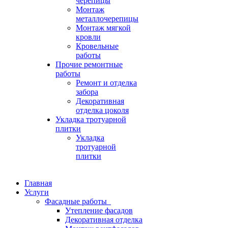
черепицы
Монтаж
металлочерепицы
Монтаж мягкой
кровли
Кровельные
работы
Прочие ремонтные
работы
Ремонт и отделка
забора
Декоративная
отделка цоколя
Укладка тротуарной
плитки
Укладка
тротуарной
плитки
Главная
Услуги
Фасадные работы
Утепление фасадов
Декоративная отделка