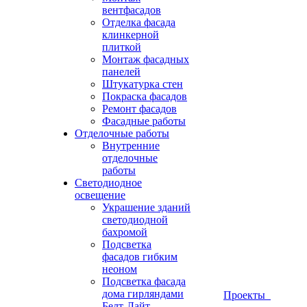
вентфасадов
Отделка фасада
клинкерной
плиткой
Монтаж фасадных
панелей
Штукатурка стен
Покраска фасадов
Ремонт фасадов
Фасадные работы
Отделочные работы
Внутренние
отделочные
работы
Светодиодное
освещение
Украшение зданий
светодиодной
бахромой
Подсветка
фасадов гибким
неоном
Подсветка фасада
дома гирляндами
Проекты
Белт-Лайт