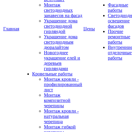
Монтаж
Фасадные
светодиодных
работы
занавесов на фасад
Светодиодн
Украшение дома
освещение
светодиодной
фасадов
Главная
Цены
гирляндой
Прочие
Украшение дома
ремонтные
светодиодным
работы
дюралайтом
Внутренни
Новогоднее
отделочные
украшение елей и
работы
деревьев
гирляндами
Кровельные работы
Монтаж кровли -
профилированный
лист
Монтаж
композитной
черепицы
Монтаж кровли -
натуральная
черепица
Монтаж гибкой