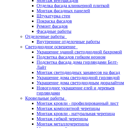
Монтаж вентфасадов
Отделка фасада клинкерной плиткой
Монтаж фасадных панелей
Штукатурка стен
Покраска фасадов
Ремонт фасадов
Фасадные работы
Отделочные работы
Внутренние отделочные работы
Светодиодное освещение
Украшение зданий светодиодной бахромой
Подсветка фасадов гибким неоном
Подсветка фасада дома гирляндами Белт-
Лайт
Монтаж светодиодных занавесов на фасад
Украшение дома светодиодной гирляндой
Украшение дома светодиодным дюралайтом
Новогоднее украшение елей и деревьев
гирляндами
Кровельные работы
Монтаж кровли - профилированный лист
Монтаж композитной черепицы
Монтаж кровли - натуральная черепица
Монтаж гибкой черепицы
Монтаж металлочерепицы