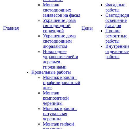
Монтаж
Фасадные
светодиодных
работы
занавесов на фасад
Светодиодн
Украшение дома
освещение
светодиодной
фасадов
Главная
Цены
гирляндой
Прочие
Украшение дома
ремонтные
светодиодным
работы
дюралайтом
Внутренни
Новогоднее
отделочные
украшение елей и
работы
деревьев
гирляндами
Кровельные работы
Монтаж кровли -
профилированный
лист
Монтаж
композитной
черепицы
Монтаж кровли -
натуральная
черепица
Монтаж гибкой