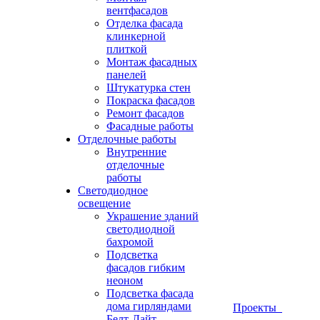
вентфасадов
Отделка фасада
клинкерной
плиткой
Монтаж фасадных
панелей
Штукатурка стен
Покраска фасадов
Ремонт фасадов
Фасадные работы
Отделочные работы
Внутренние
отделочные
работы
Светодиодное
освещение
Украшение зданий
светодиодной
бахромой
Подсветка
фасадов гибким
неоном
Подсветка фасада
дома гирляндами
Проекты
Белт-Лайт