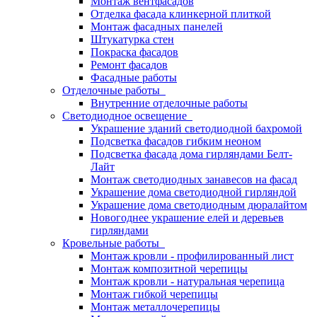
Монтаж вентфасадов
Отделка фасада клинкерной плиткой
Монтаж фасадных панелей
Штукатурка стен
Покраска фасадов
Ремонт фасадов
Фасадные работы
Отделочные работы
Внутренние отделочные работы
Светодиодное освещение
Украшение зданий светодиодной бахромой
Подсветка фасадов гибким неоном
Подсветка фасада дома гирляндами Белт-
Лайт
Монтаж светодиодных занавесов на фасад
Украшение дома светодиодной гирляндой
Украшение дома светодиодным дюралайтом
Новогоднее украшение елей и деревьев
гирляндами
Кровельные работы
Монтаж кровли - профилированный лист
Монтаж композитной черепицы
Монтаж кровли - натуральная черепица
Монтаж гибкой черепицы
Монтаж металлочерепицы