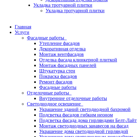
Укладка тротуарной плитки
Укладка тротуарной плитки
Главная
Услуги
Фасадные работы
Утепление фасадов
Декоративная отделка
Монтаж вентфасадов
Отделка фасада клинкерной плиткой
Монтаж фасадных панелей
Штукатурка стен
Покраска фасадов
Ремонт фасадов
Фасадные работы
Отделочные работы
Внутренние отделочные работы
Светодиодное освещение
Украшение зданий светодиодной бахромой
Подсветка фасадов гибким неоном
Подсветка фасада дома гирляндами Белт-Лайт
Монтаж светодиодных занавесов на фасад
Украшение дома светодиодной гирляндой
Украшение дома светодиодным дюралайтом