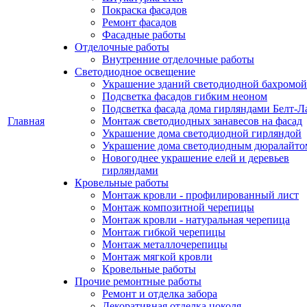
Покраска фасадов
Ремонт фасадов
Фасадные работы
Отделочные работы
Внутренние отделочные работы
Светодиодное освещение
Украшение зданий светодиодной бахромой
Подсветка фасадов гибким неоном
Подсветка фасада дома гирляндами Белт-Л
Главная
Монтаж светодиодных занавесов на фасад
Украшение дома светодиодной гирляндой
Украшение дома светодиодным дюралайто
Новогоднее украшение елей и деревьев
гирляндами
Кровельные работы
Монтаж кровли - профилированный лист
Монтаж композитной черепицы
Монтаж кровли - натуральная черепица
Монтаж гибкой черепицы
Монтаж металлочерепицы
Монтаж мягкой кровли
Кровельные работы
Прочие ремонтные работы
Ремонт и отделка забора
Декоративная отделка цоколя