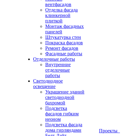
вентфасадов
Отделка фасада
клинкерной
плиткой
Монтаж фасадных
панелей
Штукатурка стен
Покраска фасадов
Ремонт фасадов
Фасадные работы
Отделочные работы
Внутренние
отделочные
работы
Светодиодное
освещение
Украшение зданий
светодиодной
бахромой
Подсветка
фасадов гибким
неоном
Подсветка фасада
дома гирляндами
Проекты
Белт-Лайт