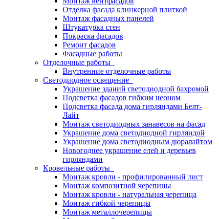
Монтаж вентфасадов
Отделка фасада клинкерной плиткой
Монтаж фасадных панелей
Штукатурка стен
Покраска фасадов
Ремонт фасадов
Фасадные работы
Отделочные работы
Внутренние отделочные работы
Светодиодное освещение
Украшение зданий светодиодной бахромой
Подсветка фасадов гибким неоном
Подсветка фасада дома гирляндами Белт-
Лайт
Монтаж светодиодных занавесов на фасад
Украшение дома светодиодной гирляндой
Украшение дома светодиодным дюралайтом
Новогоднее украшение елей и деревьев
гирляндами
Кровельные работы
Монтаж кровли - профилированный лист
Монтаж композитной черепицы
Монтаж кровли - натуральная черепица
Монтаж гибкой черепицы
Монтаж металлочерепицы