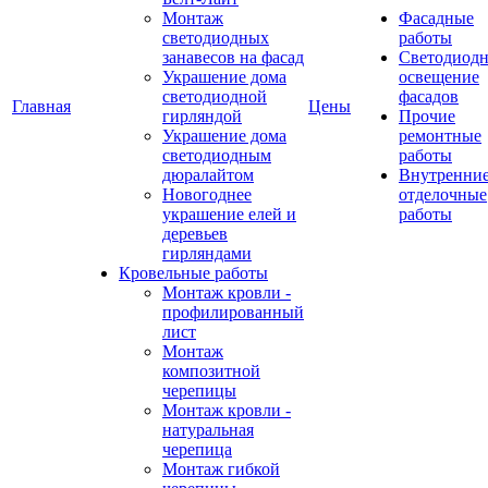
Монтаж
Фасадные
светодиодных
работы
занавесов на фасад
Светодиодн
Украшение дома
освещение
светодиодной
фасадов
Главная
Цены
гирляндой
Прочие
Украшение дома
ремонтные
светодиодным
работы
дюралайтом
Внутренни
Новогоднее
отделочные
украшение елей и
работы
деревьев
гирляндами
Кровельные работы
Монтаж кровли -
профилированный
лист
Монтаж
композитной
черепицы
Монтаж кровли -
натуральная
черепица
Монтаж гибкой